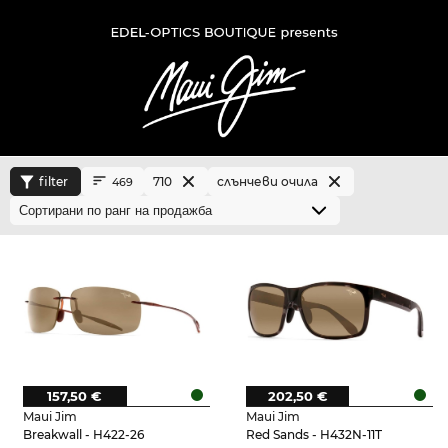
filter
710
слънчеви очила
469
157,50 €
202,50 €
Maui Jim
Maui Jim
Breakwall - H422-26
Red Sands - H432N-11T