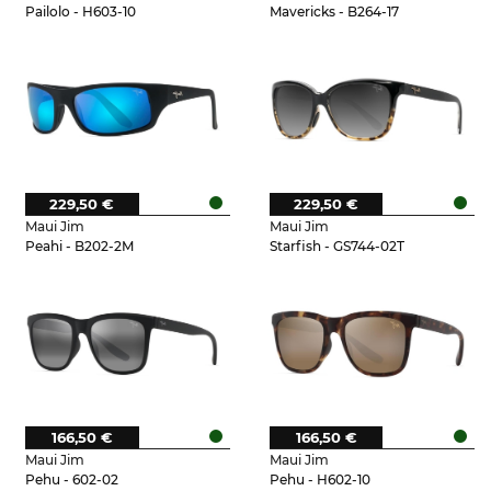
Pailolo - H603-10
Mavericks - B264-17
229,50 €
229,50 €
Maui Jim
Maui Jim
Peahi - B202-2M
Starfish - GS744-02T
166,50 €
166,50 €
Maui Jim
Maui Jim
Pehu - 602-02
Pehu - H602-10