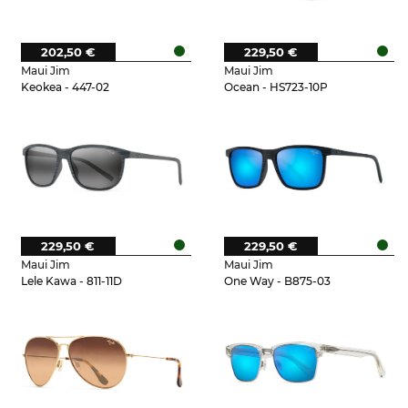
202,50 €
229,50 €
Maui Jim
Maui Jim
Keokea - 447-02
Ocean - HS723-10P
229,50 €
229,50 €
Maui Jim
Maui Jim
Lele Kawa - 811-11D
One Way - B875-03