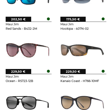
202,50 €
175,50 €
Maui Jim
Maui Jim
Red Sands - B432-2M
Hookipa - 407N-02
229,50 €
229,50 €
Maui Jim
Maui Jim
Ocean - RS723-12B
Kanaio Coast - H766-10MF