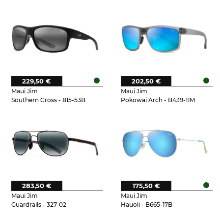
229,50 €
202,50 €
Maui Jim
Maui Jim
Southern Cross - 815-53B
Pokowai Arch - B439-11M
283,50 €
175,50 €
Maui Jim
Maui Jim
Guardrails - 327-02
Hauoli - B665-17B