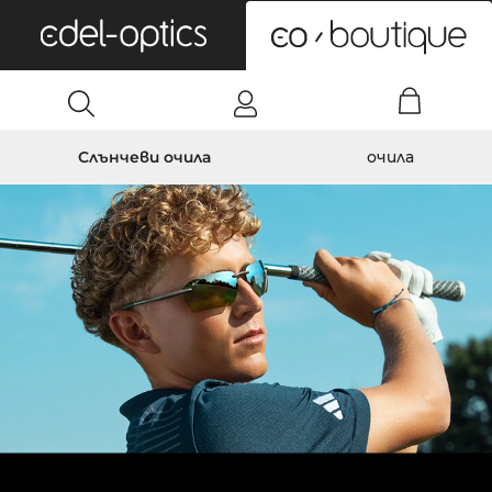
0
Слънчеви очила
очила