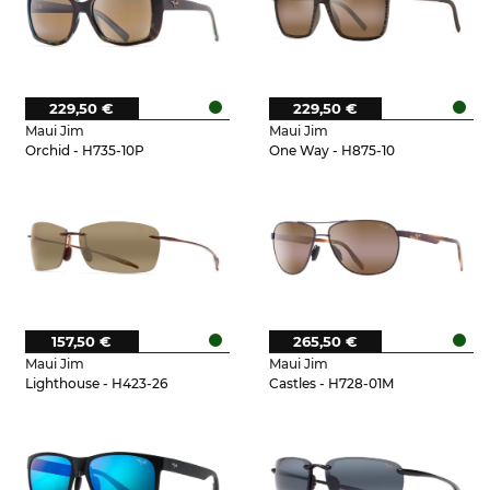
229,50 €
229,50 €
Maui Jim
Maui Jim
Orchid - H735-10P
One Way - H875-10
157,50 €
265,50 €
Maui Jim
Maui Jim
Lighthouse - H423-26
Castles - H728-01M