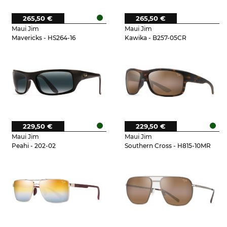
265,50 €
265,50 €
Maui Jim
Maui Jim
Mavericks - HS264-16
Kawika - B257-05CR
229,50 €
229,50 €
Maui Jim
Maui Jim
Peahi - 202-02
Southern Cross - H815-10MR