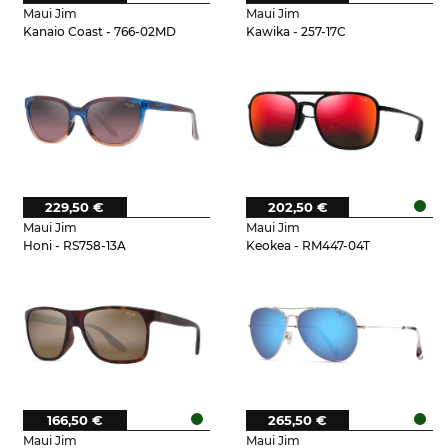
Maui Jim
Maui Jim
Kanaio Coast - 766-02MD
Kawika - 257-17C
229,50 €
202,50 €
Maui Jim
Maui Jim
Honi - RS758-13A
Keokea - RM447-04T
166,50 €
265,50 €
Maui Jim
Maui Jim