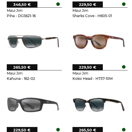
346,50 €
229,50 €
Maui Jim
Maui Jim
Piha - DGS621-16
Sharks Cove - H605-01
265,50 €
229,50 €
Maui Jim
Maui Jim
Kahuna - 162-02
Koko Head - H737-10M
229,50 €
265,50 €