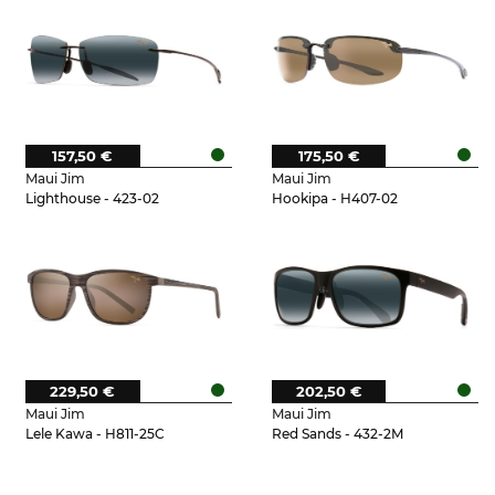
157,50 €
175,50 €
Maui Jim
Maui Jim
Lighthouse - 423-02
Hookipa - H407-02
229,50 €
202,50 €
Maui Jim
Maui Jim
Lele Kawa - H811-25C
Red Sands - 432-2M