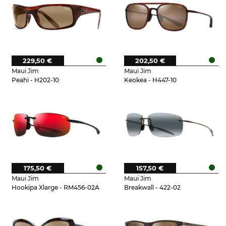
229,50 €
202,50 €
Maui Jim
Maui Jim
Peahi - H202-10
Keokea - H447-10
175,50 €
157,50 €
Maui Jim
Maui Jim
Hookipa Xlarge - RM456-02A
Breakwall - 422-02