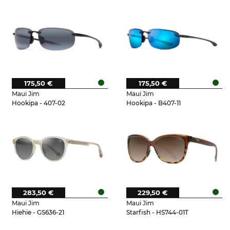
175,50 €
175,50 €
Maui Jim
Maui Jim
Hookipa - 407-02
Hookipa - B407-11
283,50 €
229,50 €
Maui Jim
Maui Jim
Hiehie - GS636-21
Starfish - HS744-01T