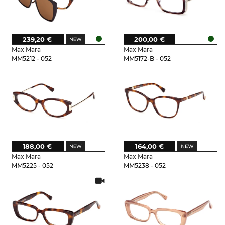
239,20 €
200,00 €
Max Mara
Max Mara
MM5212 - 052
MM5172-B - 052
188,00 €
164,00 €
Max Mara
Max Mara
MM5225 - 052
MM5238 - 052