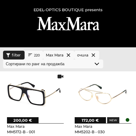
filter
Max Mara
очила
220
200,00 €
172,00 €
Max Mara
Max Mara
MM5172-B - 001
MM5202-B - 030