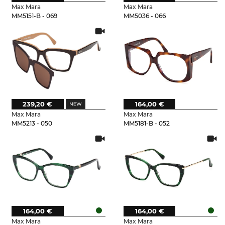
Max Mara
Max Mara
MM5151-B - 069
MM5036 - 066
239,20 €
164,00 €
Max Mara
Max Mara
MM5213 - 050
MM5181-B - 052
164,00 €
164,00 €
Max Mara
Max Mara