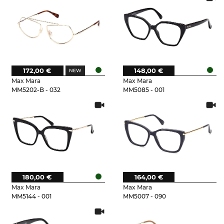
172,00 €
148,00 €
Max Mara
Max Mara
MM5202-B - 032
MM5085 - 001
180,00 €
164,00 €
Max Mara
Max Mara
MM5144 - 001
MM5007 - 090