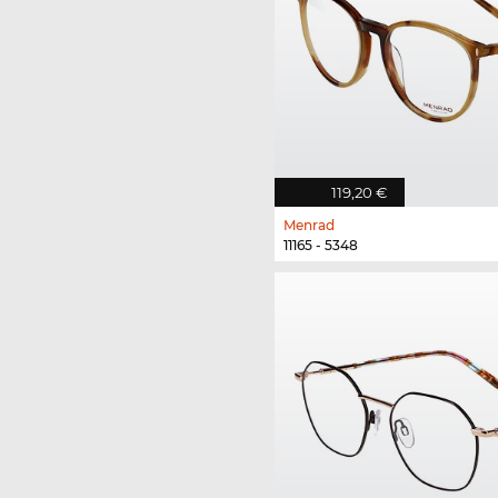
119,20 €
Menrad
11165 - 5348