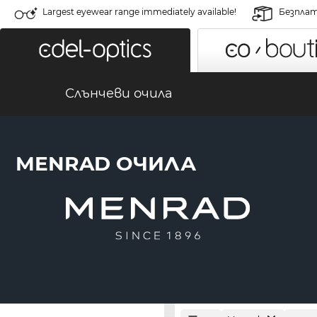
Largest eyewear range immediately available!
Безплат
Слънчеви очила
MENRAD ОЧИЛА