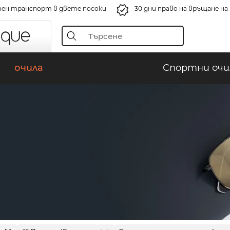
ен транспорт в двете посоки
30 дни право на връщане н
очила
Спортни очи