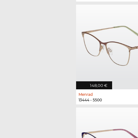
148,00 €
Menrad
13444 - 5500