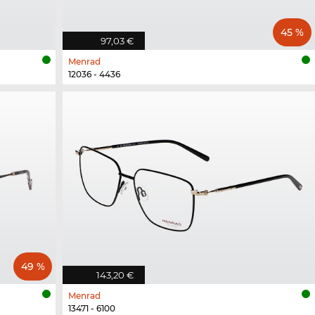
45 %
97,03 €
Menrad
12036 - 4436
49 %
143,20 €
Menrad
13471 - 6100