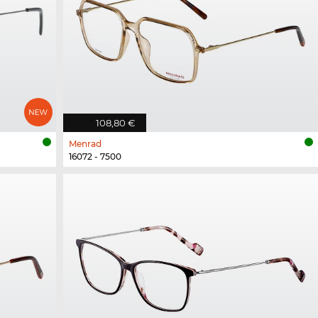
108,80 €
Menrad
16072 - 7500