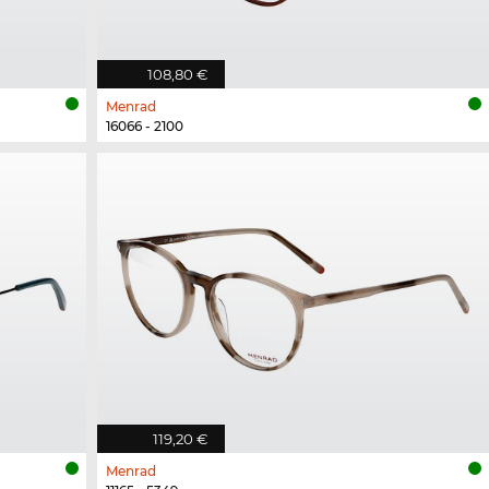
108,80 €
Menrad
16066 - 2100
119,20 €
Menrad