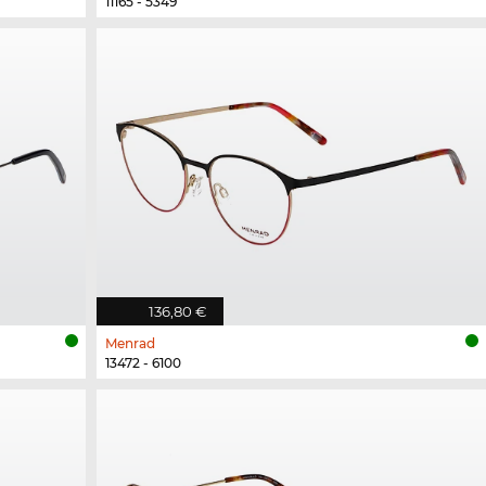
11165 - 5349
136,80 €
Menrad
13472 - 6100