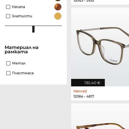
15043 - 5100
Havana
Златисти
материал на
рамката
Метал
Пластмаса
130,40 €
Menrad
12064 - 4817