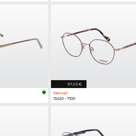
97,03 €
Menrad
13420 - 7100