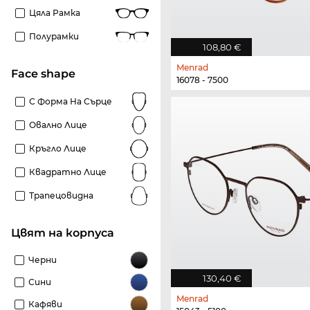
Цяла Рамка
Полурамки
108,80 €
Menrad
Face shape
16078 - 7500
С Форма На Сърце
Овално Лице
Кръгло Лице
Квадратно Лице
Трапецовидна
Цвят на корпуса
Черни
130,40 €
Сини
Menrad
Кафяви