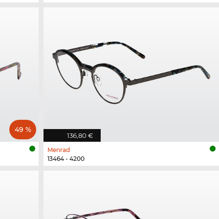
49 %
136,80 €
Menrad
13464 - 4200