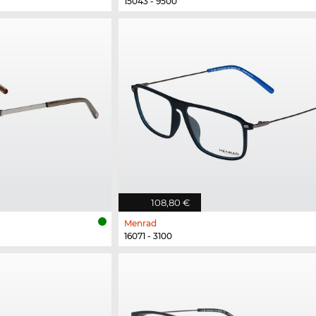
15043 - 9500
108,80 €
Menrad
16071 - 3100