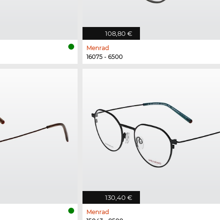
108,80 €
Menrad
16075 - 6500
130,40 €
Menrad