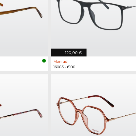
120,00 €
Menrad
16083 - 6100