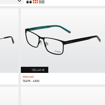
130,40 €
Menrad
13479 - 4100