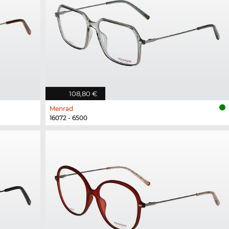
108,80 €
Menrad
16072 - 6500