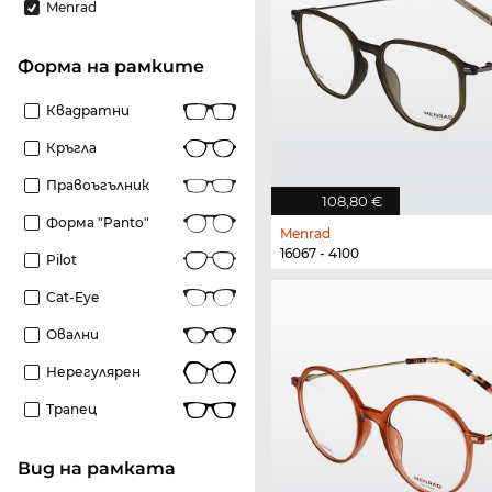
Menrad
Форма на рамките
Квадратни
Кръгла
Правоъгълник
108,80 €
Форма "panto"
Menrad
16067 - 4100
Pilot
Cat-Eye
Овални
Нерегулярен
Трапец
Вид на рамката