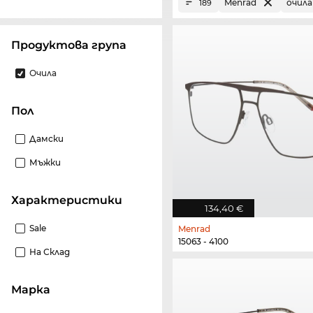
Menrad
очила
189
Продуктова група
Очила
Пол
Дамски
Мъжки
Характеристики
134,40 €
Sale
Menrad
15063 - 4100
На Склад
Марка