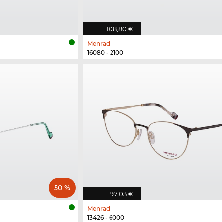
108,80 €
Menrad
16080 - 2100
50 %
97,03 €
Menrad
13426 - 6000