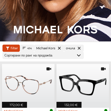
filter
Michael Kors
очила
414
172,00 €
132,00 €