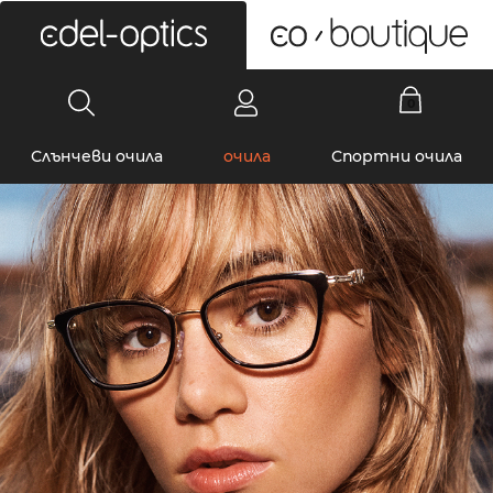
0
Слънчеви очила
очила
Спортни очила