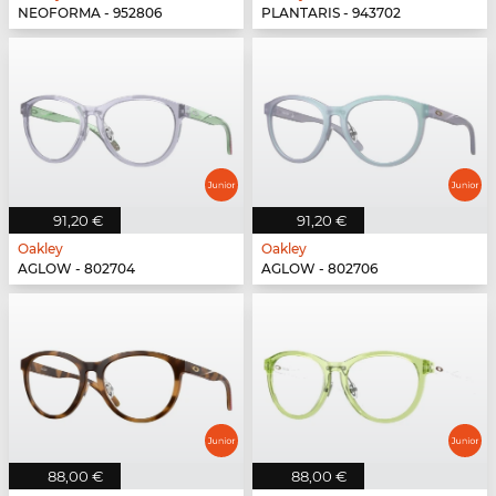
NEOFORMA - 952806
PLANTARIS - 943702
91,20 €
91,20 €
Oakley
Oakley
AGLOW - 802704
AGLOW - 802706
88,00 €
88,00 €