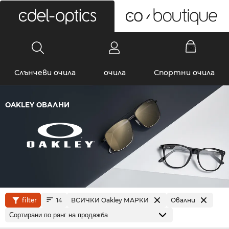
0
Слънчеви очила
очила
Спортни очила
OAKLEY ОВАЛНИ
filter
ВСИЧКИ Oakley МАРКИ
Овални
14