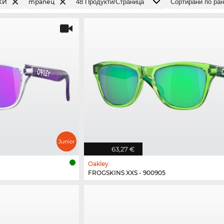
КИ
трапец
63,27 €
Oakley
FROGSKINS XXS - 900905