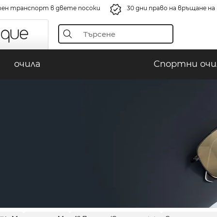
ен транспорт в двете посоки
30 дни право на връщане н
очила
Спортни очи