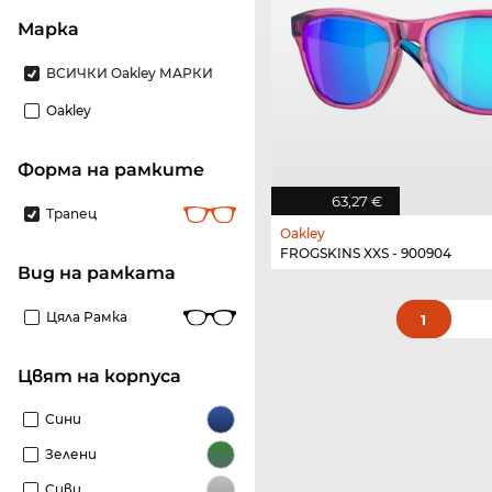
Марка
ВСИЧКИ Oakley МАРКИ
Oakley
Форма на рамките
63,27 €
Трапец
Oakley
FROGSKINS XXS - 900904
Вид на рамката
Цяла Рамка
1
Цвят на корпуса
Сини
Зелени
Сиви