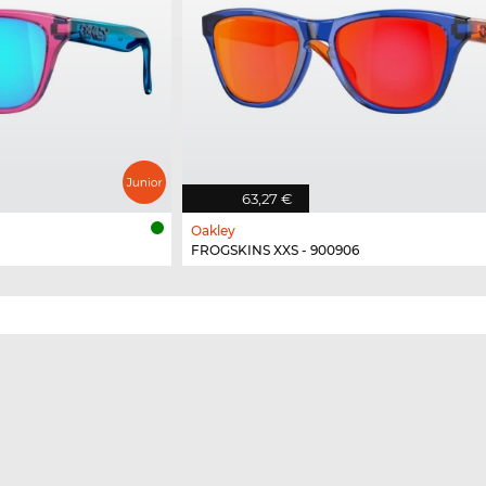
63,27 €
Oakley
FROGSKINS XXS - 900906