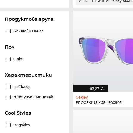
ВСИЧКИ Oakley МАР
6
Продуктова група
Слънчеви Очила
Пол
Junior
Характеристики
На Склад
63,27 €
Виртуален Монтаж
Oakley
FROGSKINS XXS - 900903
Cool Styles
Frogskins