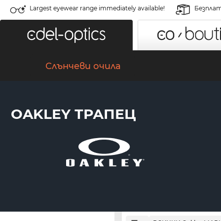
Largest eyewear range immediately available!
Безплат
Слънчеви очила
OAKLEY ТРАПЕЦ