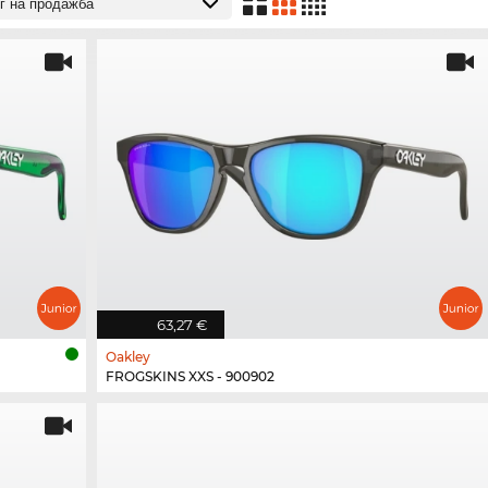
63,27 €
Oakley
FROGSKINS XXS - 900902