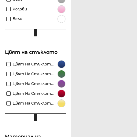
Розови
Бели
Цвят на стъклото
Цвят На Стъклото Сини
Цвят На Стъклото Зелени
Цвят На Стъклото Пурпурни
Цвят На Стъклото Червени
Цвят На Стъклото Жълти
материал на