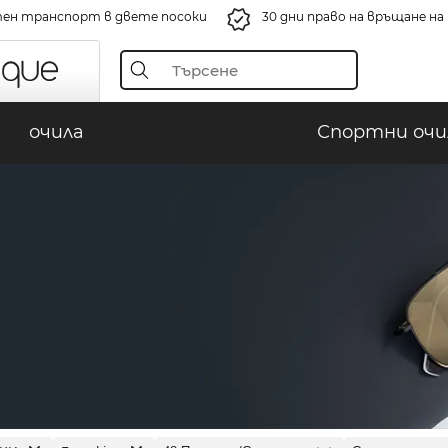
ен транспорт в двете посоки
30 дни право на връщане н
очила
Спортни очи