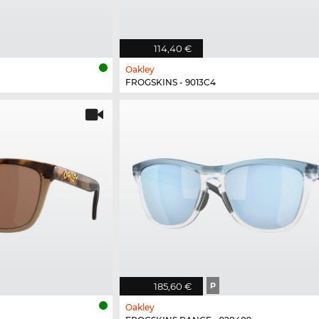
114,40 €
Oakley
FROGSKINS - 9013C4
185,60 €
P
Oakley