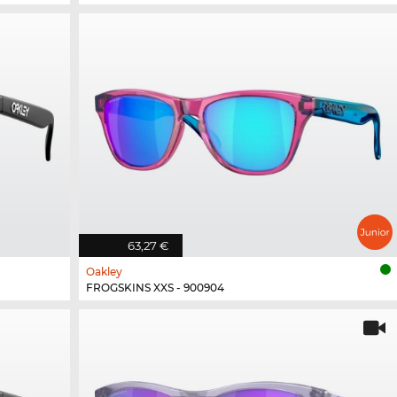
63,27 €
Oakley
FROGSKINS XXS - 900904