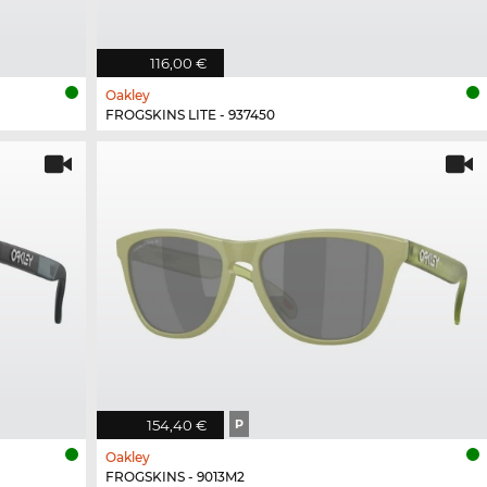
116,00 €
Oakley
FROGSKINS LITE - 937450
154,40 €
P
Oakley
FROGSKINS - 9013M2