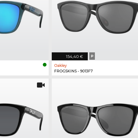
154,40 €
P
Oakley
FROGSKINS - 9013F7