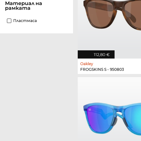
материал на
рамката
Пластмаса
112,80 €
Oakley
FROGSKINS S - 950803