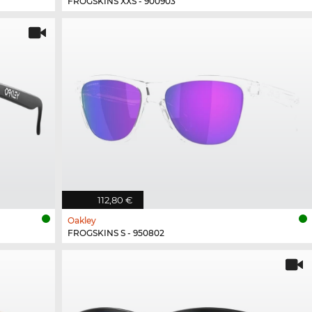
FROGSKINS XXS - 900903
112,80 €
Oakley
FROGSKINS S - 950802