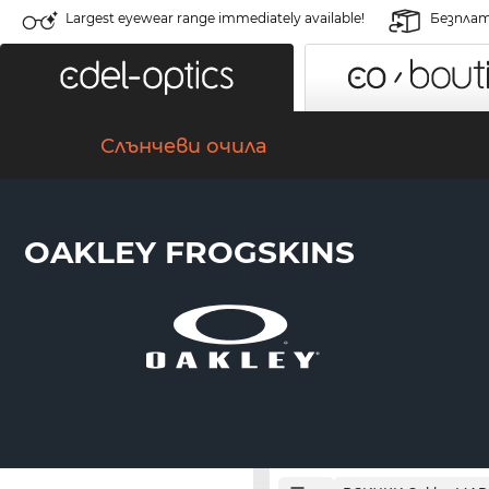
Largest eyewear range immediately available!
Безплат
Слънчеви очила
OAKLEY FROGSKINS