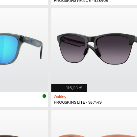
FROGSKINS RANGE - 928409
116,00 €
Oakley
FROGSKINS LITE - 937449