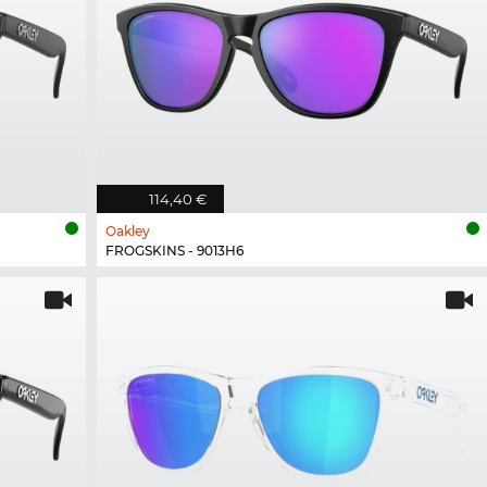
114,40 €
Oakley
FROGSKINS - 9013H6