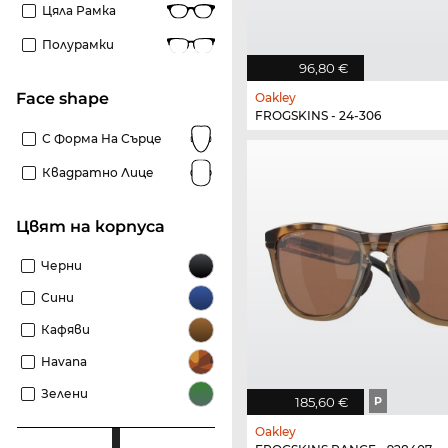
Цяла Рамка
Полурамки
96,80 €
Face shape
Oakley
FROGSKINS - 24-306
С Форма На Сърце
Квадратно Лице
Цвят на корпуса
Черни
Сини
Кафяви
Havana
Зелени
185,60 €
P
Oakley