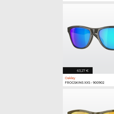
63,27 €
Oakley
FROGSKINS XXS - 900902