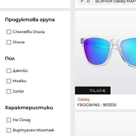
ВСИЧКИ Oakley МА
41
Продуктова група
Слънчеви Очила
Очила
Пол
Дамски
Мъжки
114,40 €
Junior
Oakley
FROGSKINS - 9013D0
Характеристики
На Склад
Виртуален Монтаж