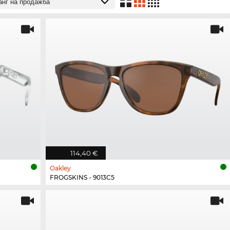
114,40 €
Oakley
FROGSKINS - 9013C5