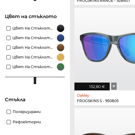
FROGSKINS RANGE - 928407
Цвят на стъклото
Цвят На Стъклото Черни
Цвят На Стъклото Сини
Цвят На Стъклото Кафяви
Цвят На Стъклото Златисти
Цвят На Стъклото Зелени
152,80 €
P
Oakley
стъкла
FROGSKINS S - 950805
Поляризирани
Рефлекторни