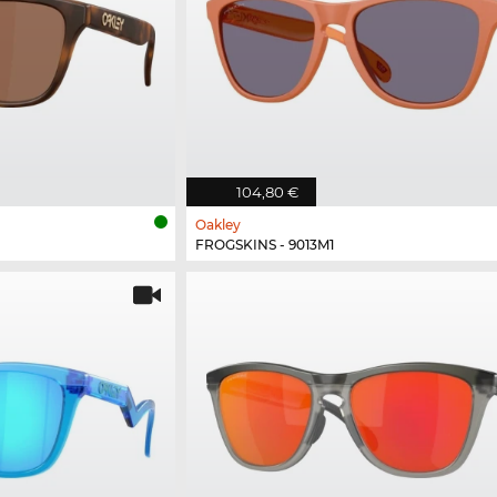
104,80 €
Oakley
FROGSKINS - 9013M1