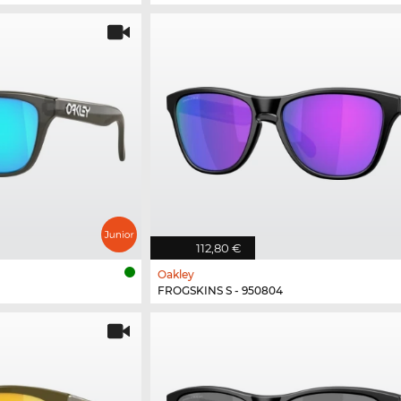
112,80 €
Oakley
FROGSKINS S - 950804