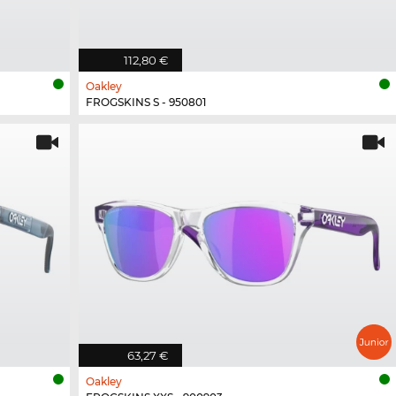
112,80 €
Oakley
FROGSKINS S - 950801
63,27 €
Oakley