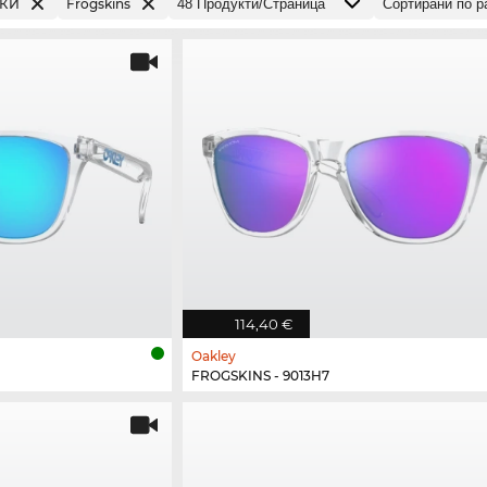
РКИ
Frogskins
114,40 €
Oakley
FROGSKINS - 9013H7