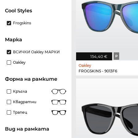
Cool Styles
Frogskins
Марка
ВСИЧКИ Oakley МАРКИ
154,40 €
P
Oakley
Oakley
FROGSKINS - 9013F6
Форма на рамките
Кръгла
Квадратни
Трапец
Вид на рамката