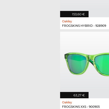
153,60 €
Oakley
FROGSKINS HYBRID - 928909
63,27 €
Oakley
FROGSKINS XXS - 900905