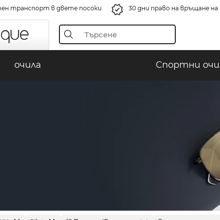
ен транспорт в двете посоки
30 дни право на връщане н
очила
Спортни очи