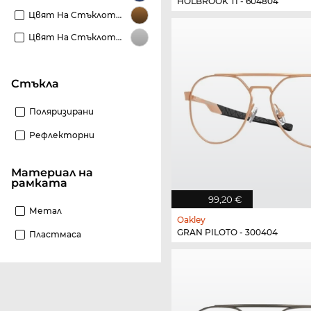
HOLBROOK TI - 604804
Цвят На Стъклото Кафяви
Цвят На Стъклото Сиви
стъкла
Поляризирани
Рефлекторни
материал на
рамката
99,20 €
Метал
Oakley
GRAN PILOTO - 300404
Пластмаса