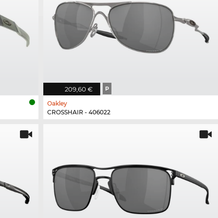
209,60 €
P
Oakley
CROSSHAIR - 406022