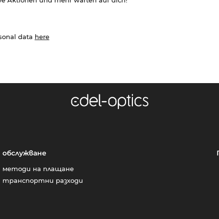
ve Aktionen und mehr warten auf dich!
rsonal data
here
обслужване
методи на плащане
транспортни разходи