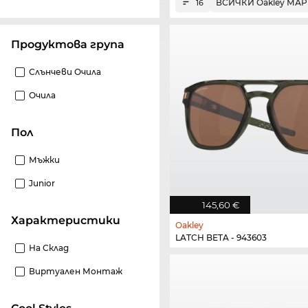
ВСИЧКИ Oakley МА
16
Продуктова група
Слънчеви Очила
Очила
Пол
Мъжки
Junior
145,60 €
Характеристики
Oakley
LATCH BETA - 943603
На Склад
Виртуален Монтаж