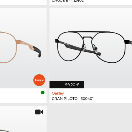
GAUGE 8 - 412402
99,20 €
Oakley
GRAN PILOTO - 300401