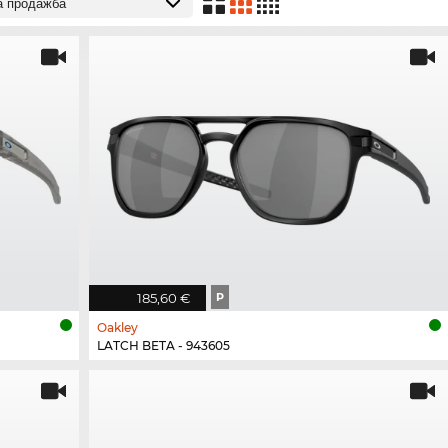
185,60 €
P
Oakley
LATCH BETA - 943605