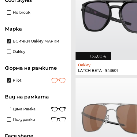
Cool Styles
Holbrook
Марка
ВСИЧКИ Oakley МАРКИ
Oakley
136,00 €
Oakley
Форма на рамките
LATCH BETA - 943601
Pilot
Вид на рамката
Цяла Рамка
Полурамки
Face shape