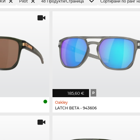
РКИ
Pilot
185,60 €
P
Oakley
LATCH BETA - 943606