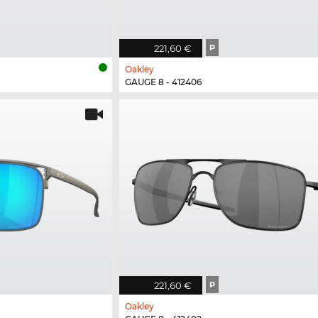
221,60 €
P
Oakley
GAUGE 8 - 412406
221,60 €
P
Oakley