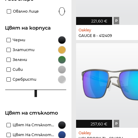
Овално Лице
221,60 €
P
Цвят на корпуса
Oakley
GAUGE 8 - 412409
Черни
Златисти
Зелени
Сиви
Сребристи
Цвят на стъклото
257,60 €
P
Цвят На Стъклото Черни
Oakley
Цвят На Стъклото Сини