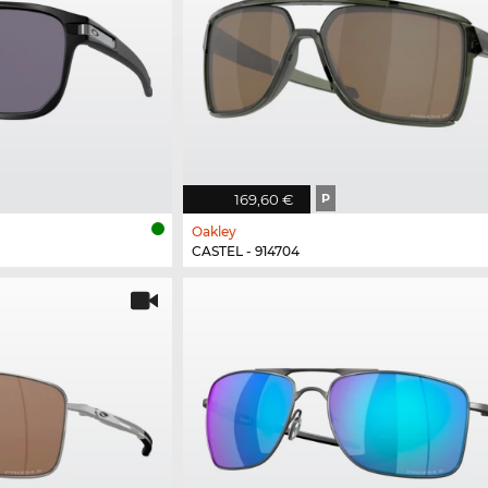
169,60 €
P
Oakley
CASTEL - 914704