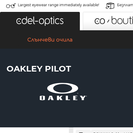
Largest eyewear range immediately available!
Безплат
Слънчеви очила
OAKLEY PILOT