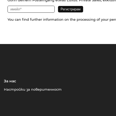
Gönn deinem Posteingang etwas Luxus. Private Sales, exklusi
You can find further information on the processing of your pe
За нас
Настройки за поверителност