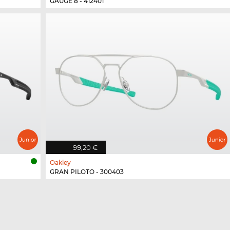
GAUGE 8 - 412401
99,20 €
Oakley
GRAN PILOTO - 300403