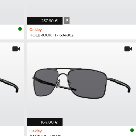
257,60 €
P
Oakley
HOLBROOK TI - 604802
164,00 €
Oakley