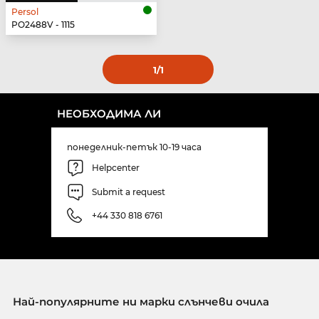
Persol
PO2488V - 1115
1
/1
НЕОБХОДИМА ЛИ
понеделник-петък 10-19 часа
Helpcenter
Submit a request
+44 330 818 6761
Най-популярните ни марки слънчеви очила