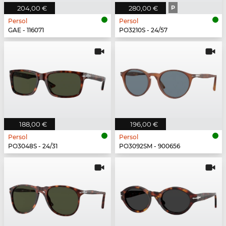
204,00 €
280,00 €
P
Persol
Persol
GAE - 116071
PO3210S - 24/57
188,00 €
196,00 €
Persol
Persol
PO3048S - 24/31
PO3092SM - 900656