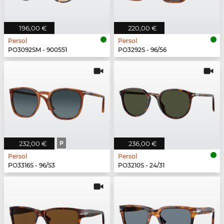
196,00 €
220,00 €
Persol
Persol
PO3092SM - 900551
PO3292S - 96/56
232,00 €
P
236,00 €
Persol
Persol
PO3316S - 96/S3
PO3210S - 24/31