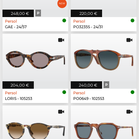
248,00 €
P
220,00 €
Persol
Persol
GAE - 24/57
PO3235S - 24/31
204,00 €
240,00 €
P
Persol
Persol
LORIS - 105253
PO0649 - 1025S3