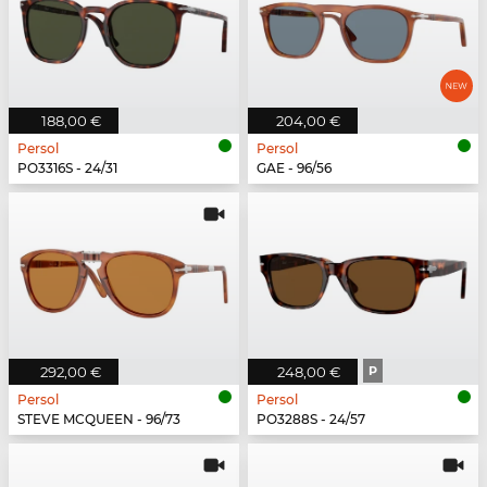
188,00 €
204,00 €
Persol
Persol
PO3316S - 24/31
GAE - 96/56
292,00 €
248,00 €
P
Persol
Persol
STEVE MCQUEEN - 96/73
PO3288S - 24/57