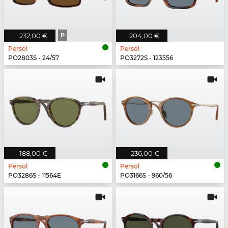
232,00 €
P
204,00 €
Persol
Persol
PO2803S - 24/57
PO3272S - 123556
188,00 €
236,00 €
Persol
Persol
PO3286S - 11564E
PO3166S - 960/56