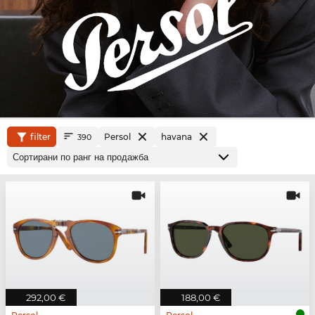
filter
Persol
havana
390
292,00 €
188,00 €