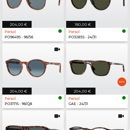
204,00 €
180,00 €
Persol
Persol
PO9649S - 96/56
PO3285S - 24/31
204,00 €
204,00 €
Persol
Persol
PO3171S - 96/Q8
GAE - 24/31