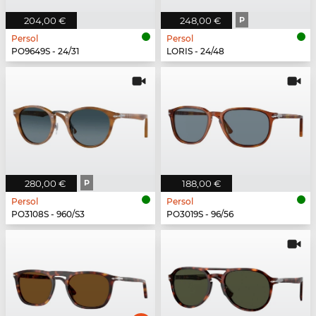
204,00 €
248,00 €
P
Persol
Persol
PO9649S - 24/31
LORIS - 24/48
280,00 €
P
188,00 €
Persol
Persol
PO3108S - 960/S3
PO3019S - 96/56