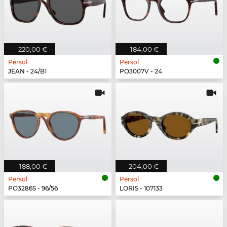
220,00 €
184,00 €
Persol
Persol
JEAN - 24/B1
PO3007V - 24
188,00 €
204,00 €
Persol
Persol
PO3286S - 96/56
LORIS - 107133