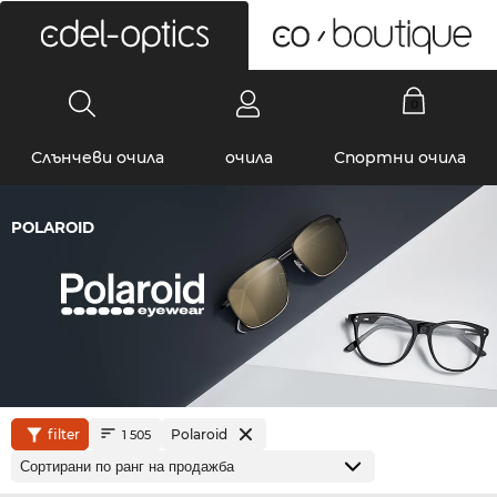
0
Слънчеви очила
очила
Спортни очила
POLAROID
filter
Polaroid
1 505