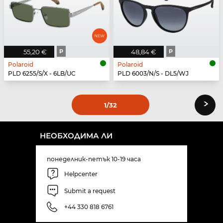
55,20 €
P
48,84 €
P
Polaroid
Polaroid
PLD 6255/S/X - 6LB/UC
PLD 6003/N/S - DL5/WJ
›
1
/32
НЕОБХОДИМА ЛИ
понеделник-петък 10-19 часа
Helpcenter
Submit a request
+44 330 818 6761