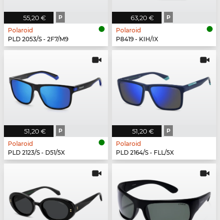
55,20 €
P
63,20 €
P
Polaroid
Polaroid
PLD 2053/S - 2F7/M9
P8419 - KIH/IX
51,20 €
P
51,20 €
P
Polaroid
Polaroid
PLD 2123/S - D51/5X
PLD 2164/S - FLL/5X