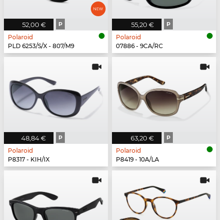
52,00 €
P
55,20 €
P
Polaroid
Polaroid
PLD 6253/S/X - 807/M9
07886 - 9CA/RC
48,84 €
P
63,20 €
P
Polaroid
Polaroid
P8317 - KIH/IX
P8419 - 10A/LA