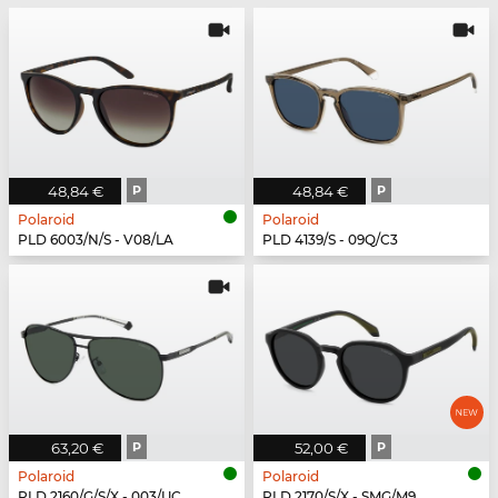
48,84 €
P
48,84 €
P
Polaroid
Polaroid
PLD 6003/N/S - V08/LA
PLD 4139/S - 09Q/C3
63,20 €
P
52,00 €
P
Polaroid
Polaroid
PLD 2160/G/S/X - 003/UC
PLD 2170/S/X - SMG/M9