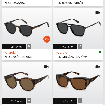
P8411 - 9CA/RC
PLD 6042/S - 086/SP
48,84 €
P
63,20 €
P
Polaroid
Polaroid
PLD 4195/S - 086/M9
PLD 4182/S/X - 807/M9
47,46 €
P
47,46 €
P