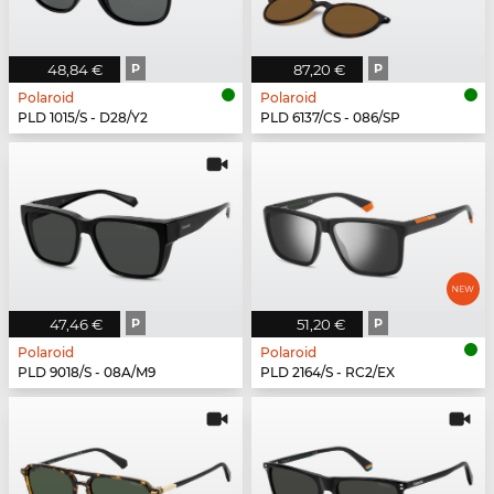
48,84 €
P
87,20 €
P
Polaroid
Polaroid
PLD 1015/S - D28/Y2
PLD 6137/CS - 086/SP
47,46 €
P
51,20 €
P
Polaroid
Polaroid
PLD 9018/S - 08A/M9
PLD 2164/S - RC2/EX