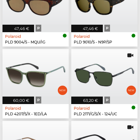
47,46 €
P
47,46 €
P
Polaroid
Polaroid
PLD 9004/S - MQU/IG
PLD 9010/S - N9P/SP
60,00 €
P
63,20 €
P
Polaroid
Polaroid
PLD 4207/S/X - 1ED/LA
PLD 2171/G/S/X - 124/UC