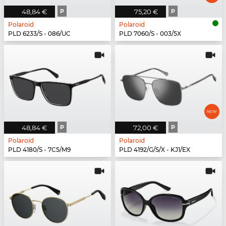
48,84 €
P
75,20 €
P
Polaroid
Polaroid
PLD 6233/S - 086/UC
PLD 7060/S - 003/5X
48,84 €
P
72,00 €
P
Polaroid
Polaroid
PLD 4180/S - 7C5/M9
PLD 4192/G/S/X - KJ1/EX