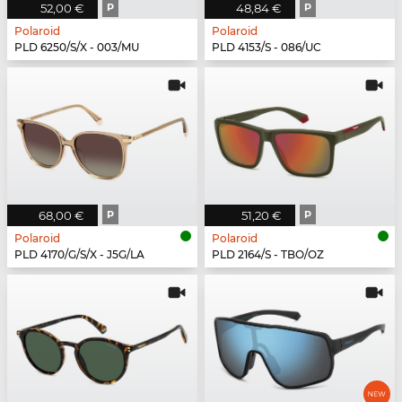
52,00 €
P
48,84 €
P
Polaroid
Polaroid
PLD 6250/S/X - 003/MU
PLD 4153/S - 086/UC
68,00 €
P
51,20 €
P
Polaroid
Polaroid
PLD 4170/G/S/X - J5G/LA
PLD 2164/S - TBO/OZ