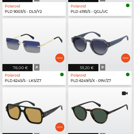
Polaroid
Polaroid
PLD 9003/S - DL5/Y2
PLD 4195/S - QGL/UC
76,00 €
P
55,20 €
P
Polaroid
Polaroid
PLD 6245/S - LKS/Z7
PLD 6249/S/X - 09V/Z7