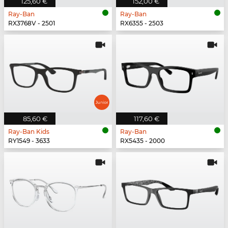
125,60 €
152,00 €
Ray-Ban
Ray-Ban
RX3768V - 2501
RX6355 - 2503
85,60 €
117,60 €
Ray-Ban Kids
Ray-Ban
RY1549 - 3633
RX5435 - 2000