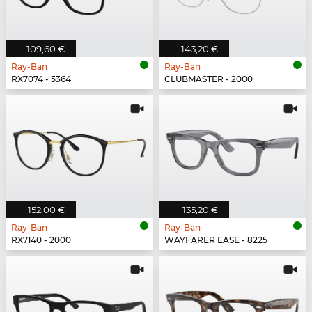
109,60 €
143,20 €
Ray-Ban
Ray-Ban
RX7074 - 5364
CLUBMASTER - 2000
152,00 €
135,20 €
Ray-Ban
Ray-Ban
RX7140 - 2000
WAYFARER EASE - 8225