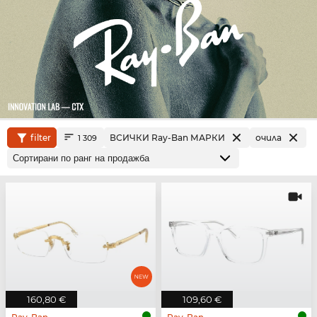
filter
ВСИЧКИ Ray-Ban МАРКИ
очила
1 309
160,80 €
109,60 €