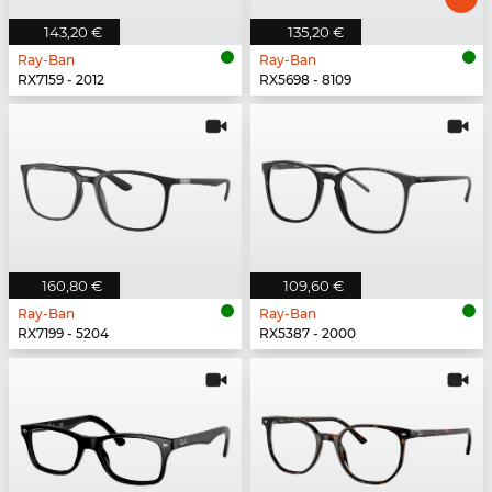
143,20 €
135,20 €
Ray-Ban
Ray-Ban
RX7159 - 2012
RX5698 - 8109
160,80 €
109,60 €
Ray-Ban
Ray-Ban
RX7199 - 5204
RX5387 - 2000