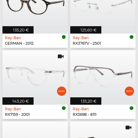
135,20 €
125,60 €
Ray-Ban
Ray-Ban
GERMAN - 2012
RX3767V - 2501
143,20 €
135,20 €
Ray-Ban
Ray-Ban
RX7159 - 2001
RX5698 - 8111