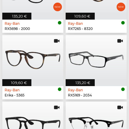
135,20 €
109,60 €
Ray-Ban
Ray-Ban
RX5698 - 2000
RX7265 - 8320
109,60 €
135,20 €
Ray-Ban
Ray-Ban
Erika - 5365
RX5169 - 2034