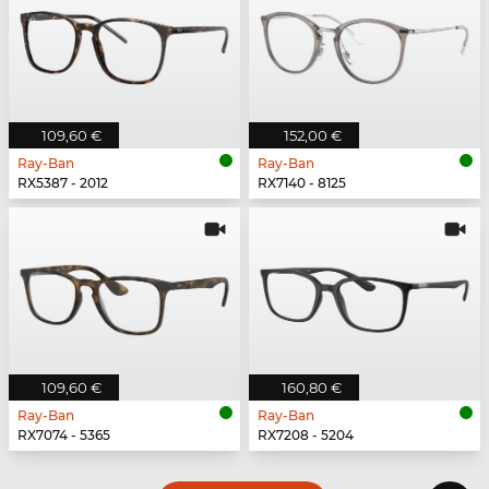
109,60 €
152,00 €
Ray-Ban
Ray-Ban
RX5387 - 2012
RX7140 - 8125
109,60 €
160,80 €
Ray-Ban
Ray-Ban
RX7074 - 5365
RX7208 - 5204