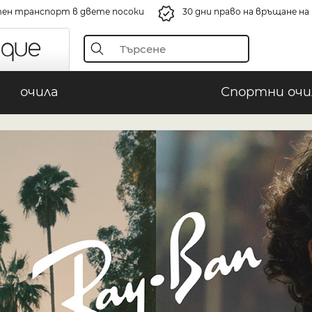
ен транспорт в двете посоки
30 дни право на връщане н
очила
Спортни очи