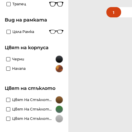
Трапец
1
Вид на рамката
Цяла Рамка
Цвят на корпуса
Черни
Havana
Цвят на стъклото
Цвят На Стъклото Кафяви
Цвят На Стъклото Зелени
Цвят На Стъклото Сиви