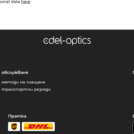
rsonal data
here
обслужване
методи на плащане
транспортни разходи
Пратка