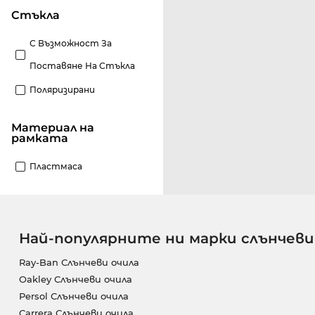
стъкла
С Възможност За
Поставяне На Стъкла
Поляризирани
материал на
рамката
Пластмаса
Най-популярните ни марки слънчеви
Ray-Ban Слънчеви очила
Oakley Слънчеви очила
Persol Слънчеви очила
Carrera Слънчеви очила