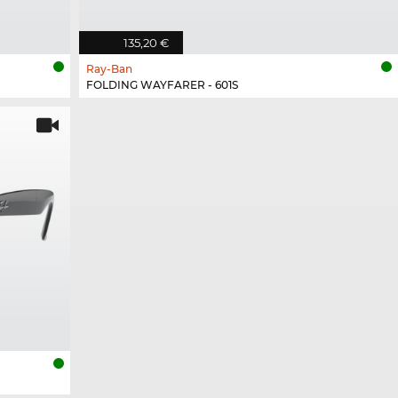
135,20 €
Ray-Ban
FOLDING WAYFARER - 601S