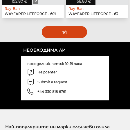
192,80 €
P
168,80 €
Ray-Ban
Ray-Ban
WAYFARER LITEFORCE - 601S9A
WAYFARER LITEFORCE - 63318G
1
/1
НЕОБХОДИМА ЛИ
понеделник-петък 10-19 часа
Helpcenter
Submit a request
+44 330 818 6761
Най-популярните ни марки слънчеви очила