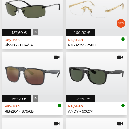
157,60 €
P
160,80 €
Ray-Ban
Ray-Ban
Rb3183 - 004/9A
RX3928V - 2500
199,20 €
P
109,60 €
Ray-Ban
Ray-Ban
RB4264 - 876/6B
ANDY - 606971