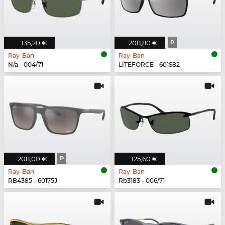
135,20 €
208,80 €
P
Ray-Ban
Ray-Ban
N/a - 004/71
LITEFORCE - 601S82
208,00 €
P
125,60 €
Ray-Ban
Ray-Ban
RB4385 - 60175J
Rb3183 - 006/71