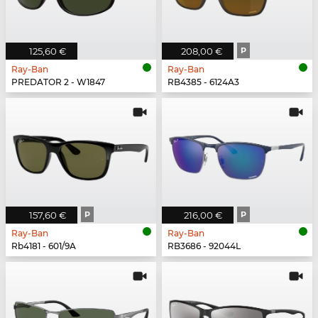
125,60 €
208,00 €
P
Ray-Ban
Ray-Ban
PREDATOR 2 - W1847
RB4385 - 6124A3
157,60 €
P
216,00 €
P
Ray-Ban
Ray-Ban
Rb4181 - 601/9A
RB3686 - 92044L