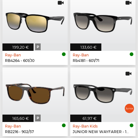
199,20 €
P
133,60 €
Ray-Ban
Ray-Ban
RB4264 - 601/J0
Rb4181 - 601/71
165,60 €
P
61,97 €
Ray-Ban
Ray-Ban Kids
RB2216 - 902/57
JUNIOR NEW WAYFARER - 100/11