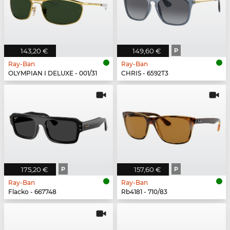
143,20 €
149,60 €
P
Ray-Ban
Ray-Ban
OLYMPIAN I DELUXE - 001/31
CHRIS - 6592T3
175,20 €
P
157,60 €
P
Ray-Ban
Ray-Ban
Flacko - 667748
Rb4181 - 710/83