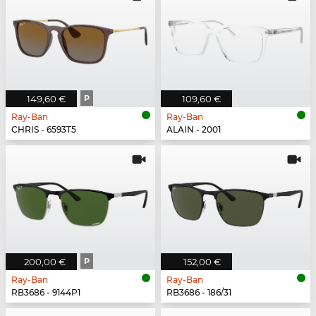
149,60 €
P
109,60 €
Ray-Ban
Ray-Ban
CHRIS - 6593T5
ALAIN - 2001
200,00 €
P
152,00 €
Ray-Ban
Ray-Ban
RB3686 - 9144P1
RB3686 - 186/31