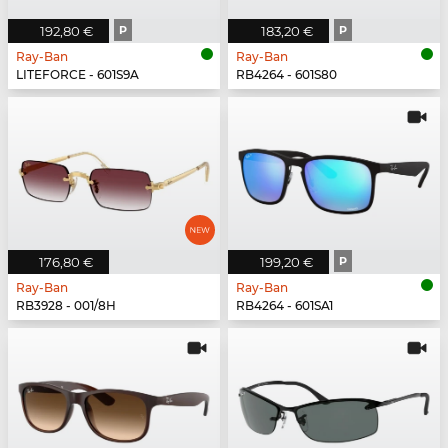
192,80 €
P
183,20 €
P
Ray-Ban
Ray-Ban
LITEFORCE - 601S9A
RB4264 - 601S80
176,80 €
199,20 €
P
Ray-Ban
Ray-Ban
RB3928 - 001/8H
RB4264 - 601SA1