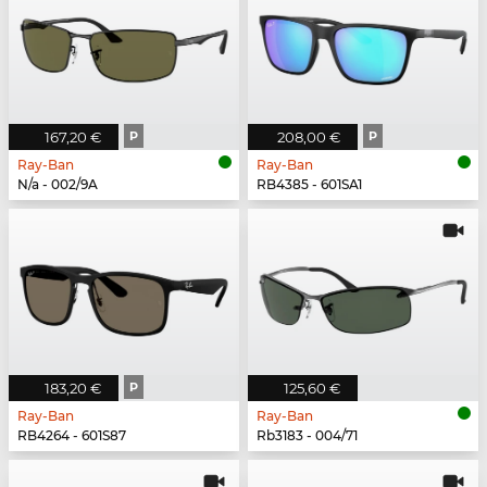
167,20 €
P
208,00 €
P
Ray-Ban
Ray-Ban
N/a - 002/9A
RB4385 - 601SA1
183,20 €
P
125,60 €
Ray-Ban
Ray-Ban
RB4264 - 601S87
Rb3183 - 004/71