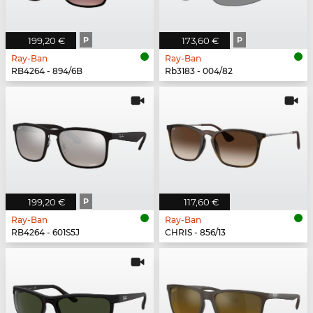
199,20 €
P
173,60 €
P
Ray-Ban
Ray-Ban
RB4264 - 894/6B
Rb3183 - 004/82
199,20 €
P
117,60 €
Ray-Ban
Ray-Ban
RB4264 - 601S5J
CHRIS - 856/13