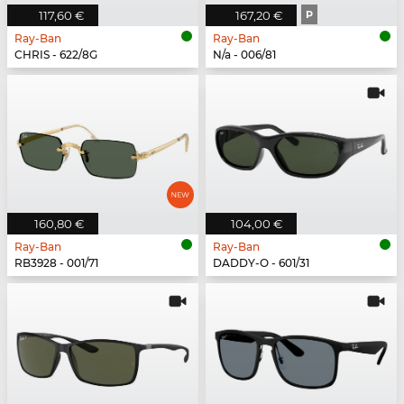
117,60 €
167,20 €
P
Ray-Ban
Ray-Ban
CHRIS - 622/8G
N/a - 006/81
160,80 €
104,00 €
Ray-Ban
Ray-Ban
RB3928 - 001/71
DADDY-O - 601/31