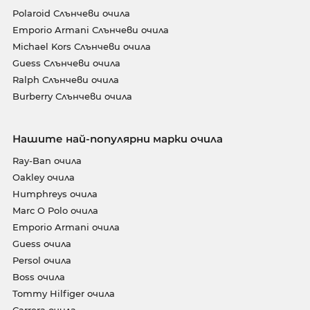
Polaroid Слънчеви очила
Emporio Armani Слънчеви очила
Michael Kors Слънчеви очила
Guess Слънчеви очила
Ralph Слънчеви очила
Burberry Слънчеви очила
Нашите най-популярни марки очила
Ray-Ban очила
Oakley очила
Humphreys очила
Marc O Polo очила
Emporio Armani очила
Guess очила
Persol очила
Boss очила
Tommy Hilfiger очила