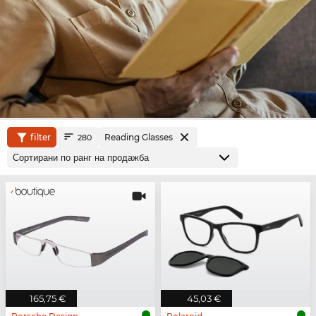
filter
Reading Glasses
280
165,75 €
45,03 €