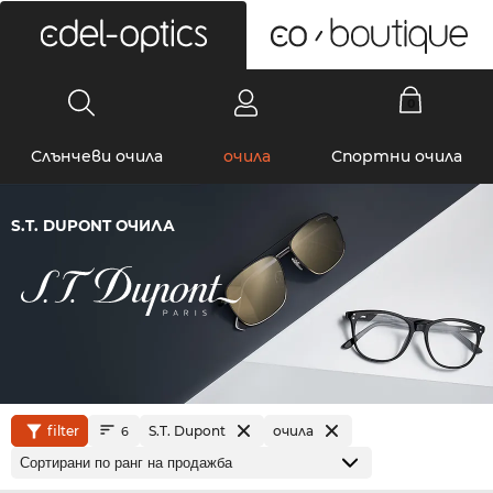
0
Слънчеви очила
очила
Спортни очила
S.T. DUPONT ОЧИЛА
filter
S.T. Dupont
очила
6