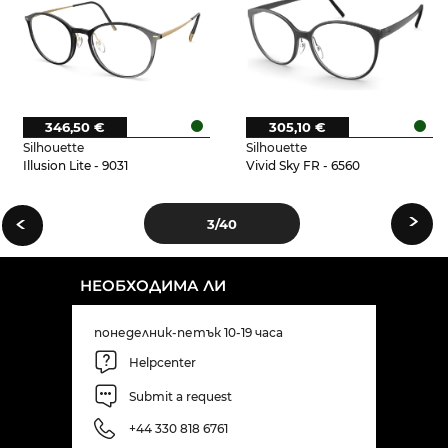
346,50 €
305,10 €
Silhouette
Silhouette
Illusion Lite - 9031
Vivid Sky FR - 6560
›
‹
3
/40
НЕОБХОДИМА ЛИ
понеделник-петък 10-19 часа
Helpcenter
Submit a request
+44 330 818 6761