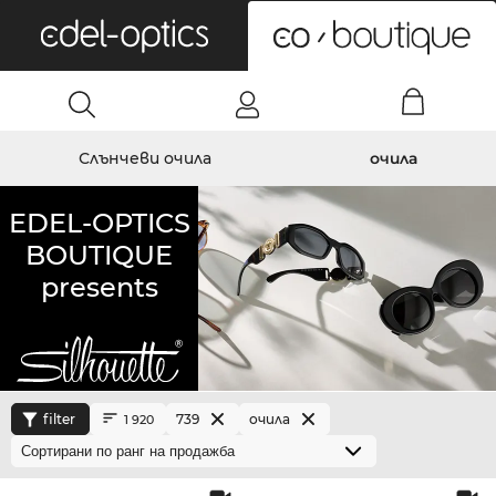
0
Слънчеви очила
очила
EDEL-OPTICS
BOUTIQUE
presents
filter
739
очила
1 920