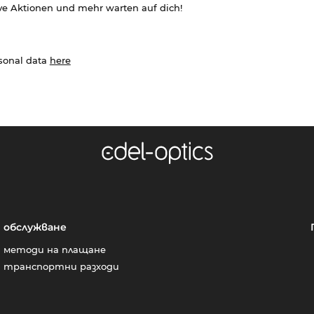
ve Aktionen und mehr warten auf dich!
rsonal data
here
обслужване
методи на плащане
транспортни разходи