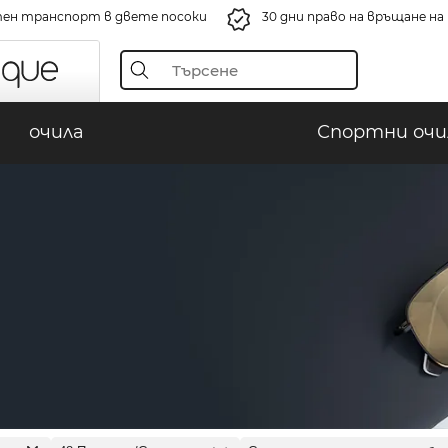
ен транспорт в двете посоки
30 дни право на връщане н
очила
Спортни очи