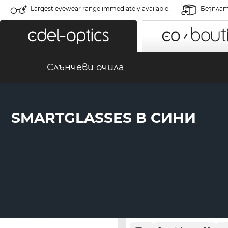
Largest eyewear range immediately available!
Безплат
Слънчеви очила
SMARTGLASSES В СИНИ