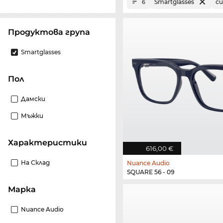
Smartglasses
с
6
Продуктова група
Smartglasses
Пол
Дамски
Мъжки
Характеристики
616,00 €
На Склад
Nuance Audio
SQUARE 56 - 09
Марка
Nuance Audio