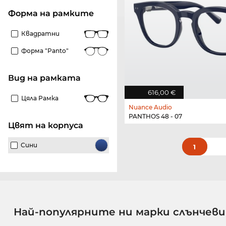
Форма на рамките
Квадратни
Форма "panto"
Вид на рамката
616,00 €
Цяла Рамка
Nuance Audio
PANTHOS 48 - 07
Цвят на корпуса
Сини
1
Най-популярните ни марки слънчеви