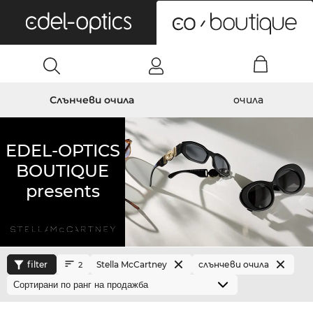
0
Слънчеви очила
очила
EDEL-OPTICS
BOUTIQUE
presents
filter
Stella McCartney
слънчеви очила
2