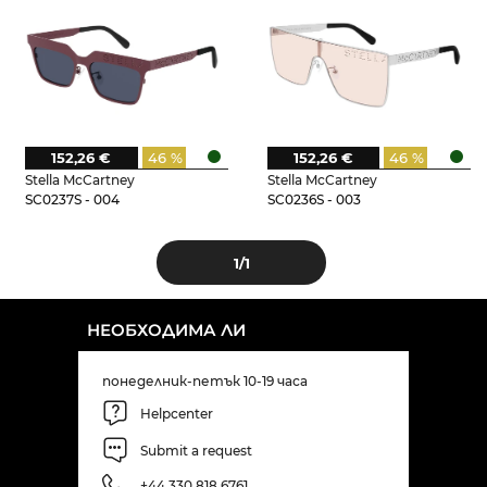
152,26 €
46 %
152,26 €
46 %
Stella McCartney
Stella McCartney
SC0237S - 004
SC0236S - 003
1
/1
НЕОБХОДИМА ЛИ
понеделник-петък 10-19 часа
Helpcenter
Submit a request
+44 330 818 6761