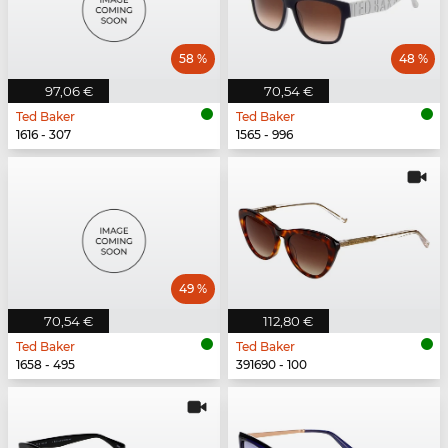
58 %
48 %
97,06 €
70,54 €
Ted Baker
Ted Baker
1616 - 307
1565 - 996
49 %
70,54 €
112,80 €
Ted Baker
Ted Baker
1658 - 495
391690 - 100