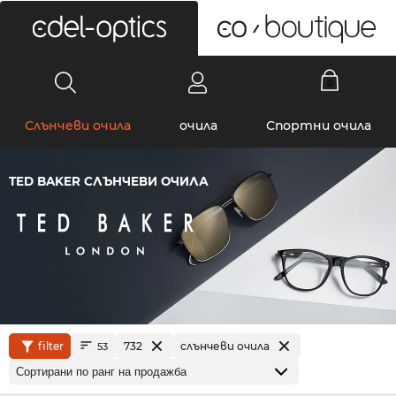
0
Слънчеви очила
очила
Спортни очила
TED BAKER СЛЪНЧЕВИ ОЧИЛА
filter
732
слънчеви очила
53