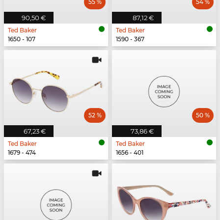
55 %
54 %
90,50 €
87,12 €
Ted Baker
Ted Baker
1650 - 107
1590 - 367
52 %
50 %
67,23 €
73,86 €
Ted Baker
Ted Baker
1679 - 474
1656 - 401