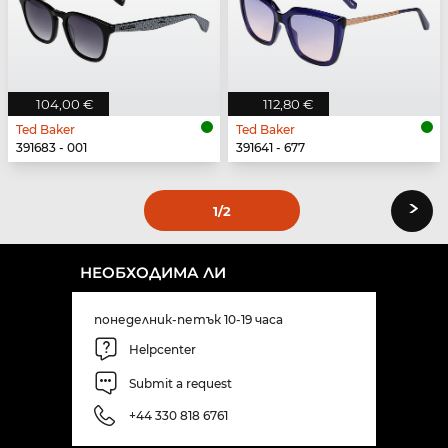
104,00 €
112,80 €
Ted Baker
Ted Baker
391683 - 001
391641 - 677
›
1
/2
НЕОБХОДИМА ЛИ
понеделник-петък 10-19 часа
Helpcenter
Submit a request
+44 330 818 6761