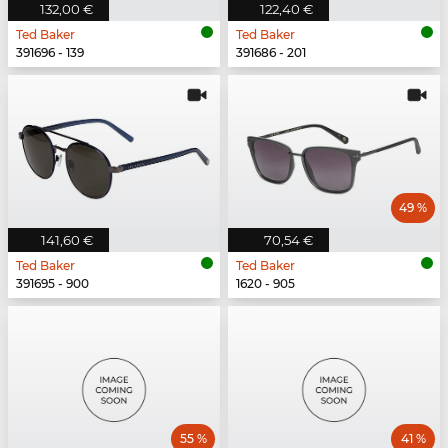
132,00 €
122,40 €
Ted Baker
Ted Baker
391696 - 139
391686 - 201
49 %
141,60 €
70,54 €
Ted Baker
Ted Baker
391695 - 900
1620 - 905
55 %
41 %