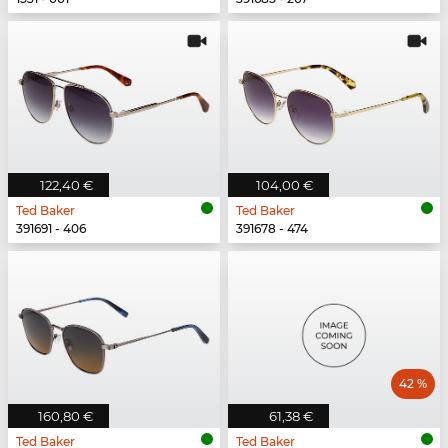
122,40 €
104,00 €
Ted Baker
Ted Baker
391691 - 406
391678 - 474
42 %
160,80 €
61,38 €
Ted Baker
Ted Baker