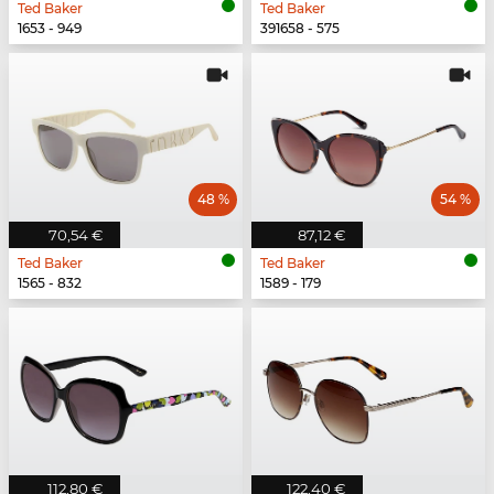
Ted Baker
Ted Baker
1653 - 949
391658 - 575
48 %
54 %
70,54 €
87,12 €
Ted Baker
Ted Baker
1565 - 832
1589 - 179
112,80 €
122,40 €