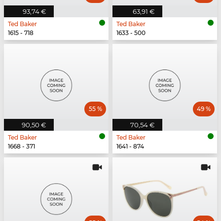
93,74 €
63,91 €
Ted Baker
Ted Baker
1615 - 718
1633 - 500
55 %
49 %
90,50 €
70,54 €
Ted Baker
Ted Baker
1668 - 371
1641 - 874