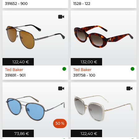
391652 - 900
1528 - 122
122,40 €
132,00 €
Ted Baker
Ted Baker
391691 - 901
391758 - 100
50 %
73,86 €
122,40 €