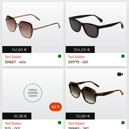
141,60 €
104,00 €
Ted Baker
Ted Baker
391657 - 404
391779 - 001
42 %
61,38 €
112,80 €
Ted Baker
Ted Baker
1531 - 001
391685 - 267