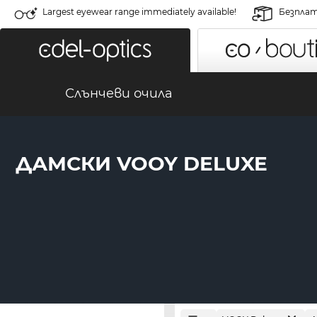
Largest eyewear range immediately available!
Безплат
Слънчеви очила
ДАМСКИ VOOY DELUXE