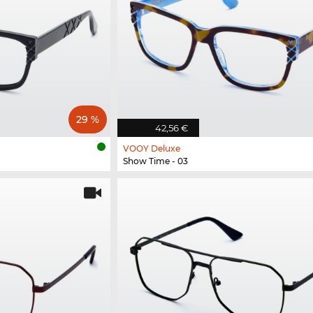
29 %
42,56 €
VOOY Deluxe
Show Time - 03