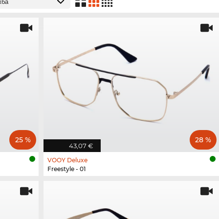
25 %
28 %
43,07 €
VOOY Deluxe
Freestyle - 01