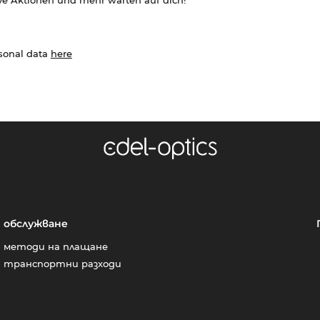
ve Aktionen und mehr warten auf dich!
rsonal data
here
обслужване
методи на плащане
транспортни разходи