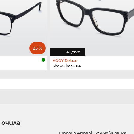
25 %
42,56 €
VOOY Deluxe
Show Time - 04
 очила
Emporio Armani Слънчеви очила