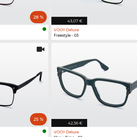
28 %
43,07 €
VOOY Deluxe
Freestyle - 03
25 %
42,56 €
VOOY Deluxe