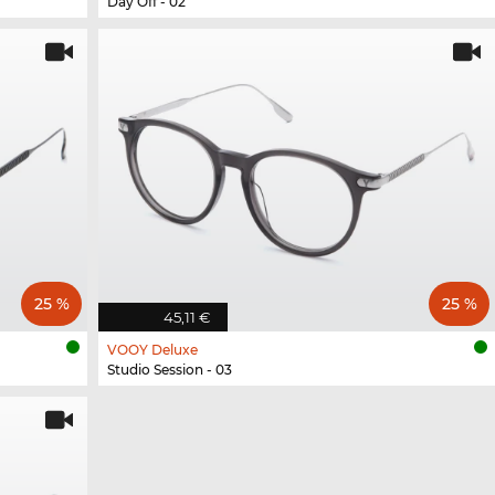
Day Off - 02
25 %
25 %
45,11 €
VOOY Deluxe
Studio Session - 03