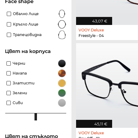
Face shape
Овално Лице
43,07 €
Кръгло Лице
VOOY Deluxe
Трапецовидна
Freestyle - 04
Цвят на корпуса
Черни
Havana
Златисти
Зелени
Сиви
45,11 €
VOOY Deluxe
Цвят на стъклото