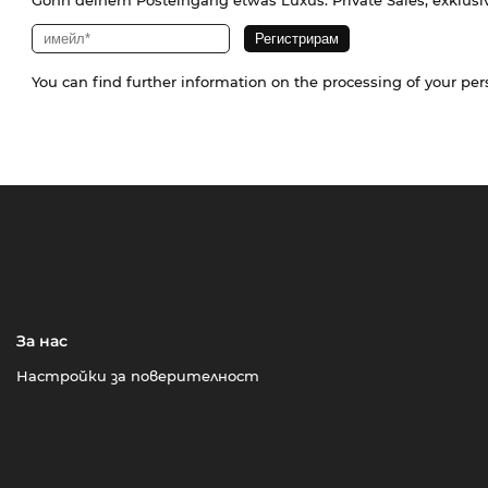
Gönn deinem Posteingang etwas Luxus. Private Sales, exklusi
You can find further information on the processing of your pe
За нас
Настройки за поверителност