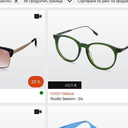
амски
23 %
45,11 €
VOOY Deluxe
Studio Session - 04