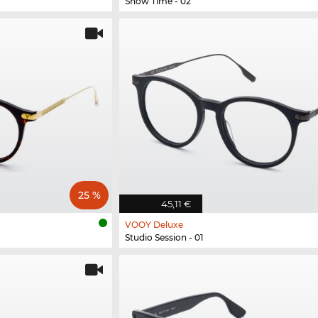
Show Time - 02
25 %
45,11 €
VOOY Deluxe
Studio Session - 01