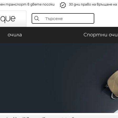
ен транспорт в двете посоки
30 дни право на връщане н
очила
Спортни очи