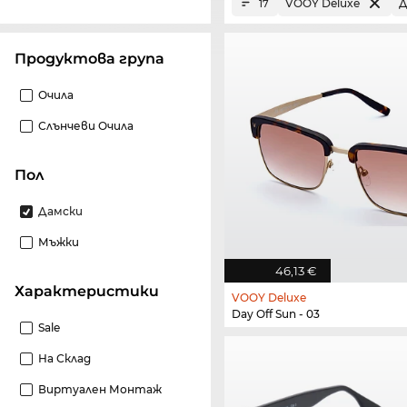
VOOY Deluxe
Д
17
Продуктова група
Очила
Слънчеви Очила
Пол
Дамски
Мъжки
46,13 €
Характеристики
VOOY Deluxe
Day Off Sun - 03
Sale
На Склад
Виртуален Монтаж