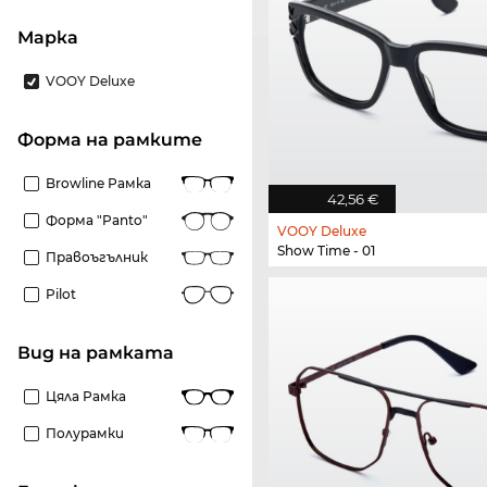
Марка
VOOY Deluxe
Форма на рамките
Browline Рамка
42,56 €
Форма "panto"
VOOY Deluxe
Show Time - 01
Правоъгълник
Pilot
Вид на рамката
Цяла Рамка
Полурамки