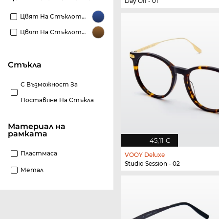
Day Off - 01
Цвят На Стъклото Сини
Цвят На Стъклото Кафяви
стъкла
С Възможност За
Поставяне На Стъкла
материал на
рамката
45,11 €
Пластмаса
VOOY Deluxe
Studio Session - 02
Метал