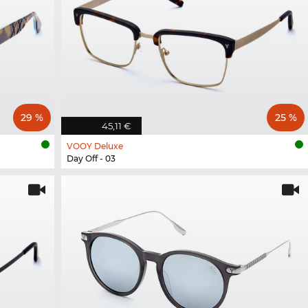
29 %
25 %
45,11 €
VOOY Deluxe
Day Off - 03