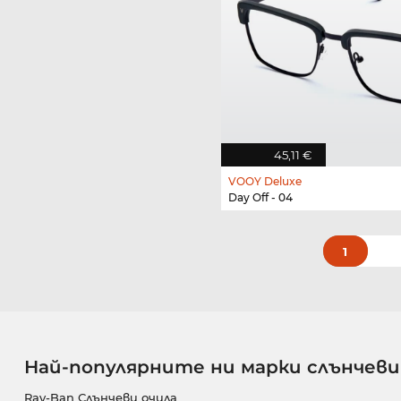
45,11 €
VOOY Deluxe
Day Off - 04
1
Най-популярните ни марки слънчеви
Ray-Ban Слънчеви очила