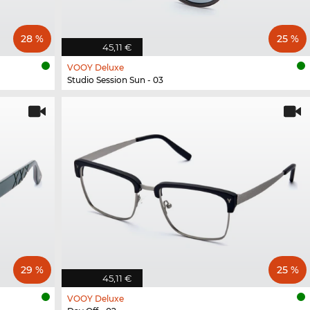
28 %
25 %
45,11 €
VOOY Deluxe
Studio Session Sun - 03
29 %
25 %
45,11 €
VOOY Deluxe