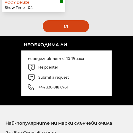
VOOY Deluxe
Show Time - 04
1
/1
НЕОБХОДИМА ЛИ
понеделник-петък 10-19 часа
Helpcenter
Submit a request
+44 330 818 6761
Най-популярните ни марки слънчеви очила
Ray-Ban Слънчеви очила