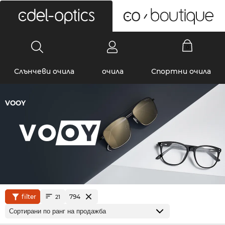
0
Слънчеви очила
очила
Спортни очила
VOOY
filter
794
21