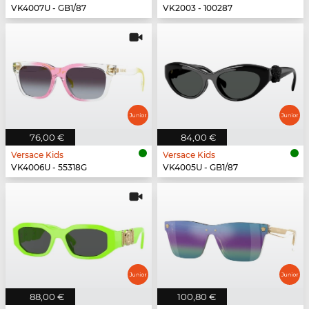
VK4007U - GB1/87
VK2003 - 100287
76,00 €
84,00 €
Versace Kids
Versace Kids
VK4006U - 55318G
VK4005U - GB1/87
88,00 €
100,80 €