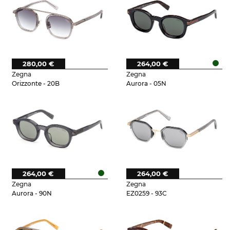
280,00 €
264,00 €
Zegna
Zegna
Orizzonte - 20B
Aurora - 05N
264,00 €
264,00 €
Zegna
Zegna
Aurora - 90N
EZ0259 - 93C