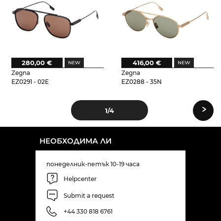
280,00 €
416,00 €
Zegna
Zegna
EZ0291 - 02E
EZ0288 - 35N
›
1
/4
НЕОБХОДИМА ЛИ
понеделник-петък 10-19 часа
Helpcenter
Submit a request
+44 330 818 6761