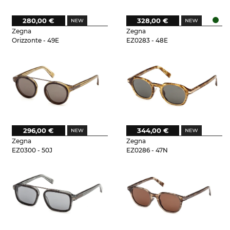
280,00 €
328,00 €
Zegna
Zegna
Orizzonte - 49E
EZ0283 - 48E
296,00 €
344,00 €
Zegna
Zegna
EZ0300 - 50J
EZ0286 - 47N