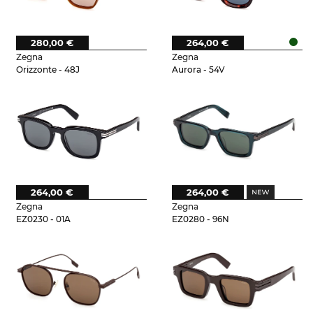
280,00 €
264,00 €
Zegna
Zegna
Orizzonte - 48J
Aurora - 54V
264,00 €
264,00 €
Zegna
Zegna
EZ0230 - 01A
EZ0280 - 96N