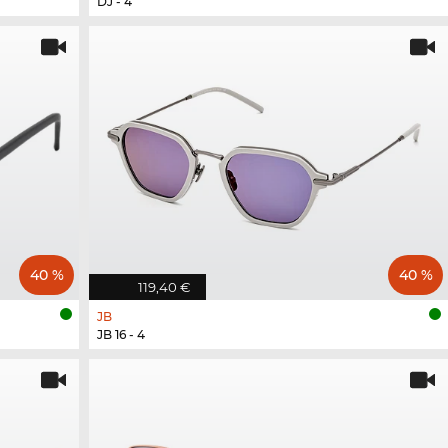
DJ - 4
40 %
40 %
119,40 €
JB
JB 16 - 4