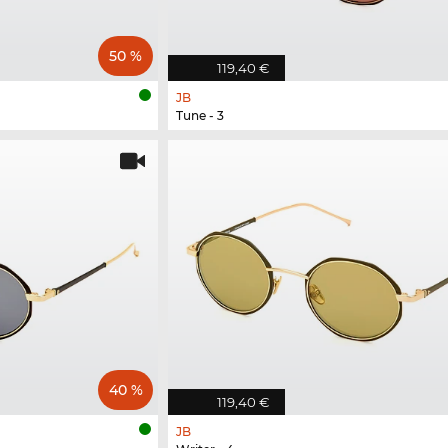
50 %
119,40 €
JB
Tune - 3
40 %
119,40 €
JB