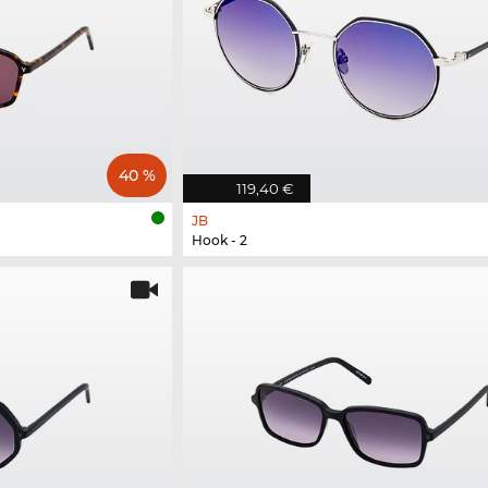
40 %
119,40 €
JB
Hook - 2