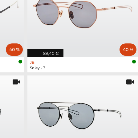
40 %
40 %
89,40 €
JB
Soley - 3