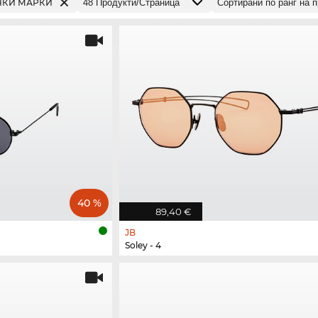
ЧКИ МАРКИ
40 %
89,40 €
JB
Soley - 4