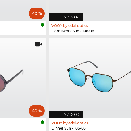
40 %
72,00 €
VOOY by edel-optics
Homework Sun - 106-06
40 %
72,00 €
VOOY by edel-optics
Dinner Sun - 105-03