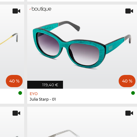
40 %
40 %
119,40 €
EYO
Julia Starp - 01