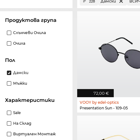
Дамски
ВСИ
228
Продуктова група
Слънчеви Очила
Очила
Пол
Дамски
Мъжки
72,00 €
Характеристики
VOOY by edel-optics
Presentation Sun - 109-05
Sale
На Склад
Виртуален Монтаж