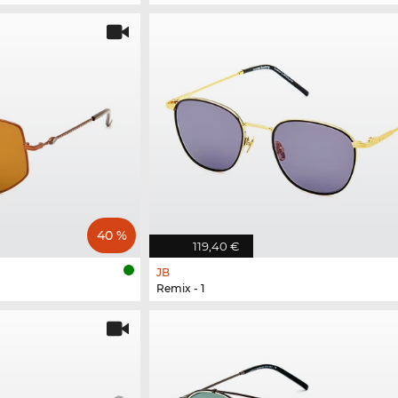
40 %
119,40 €
JB
Remix - 1