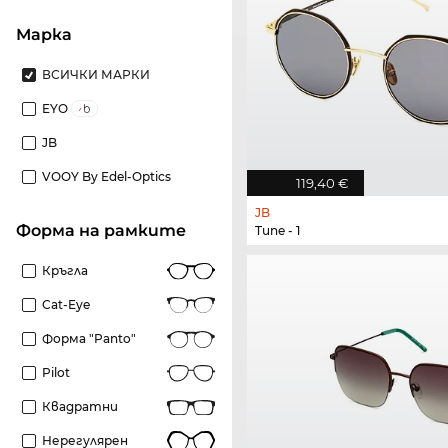
Марка
ВСИЧКИ МАРКИ
EYO
JB
VOOY By Edel-Optics
119,40 €
JB
Форма на рамките
Tune - 1
Кръгла
Cat-Eye
Форма "panto"
Pilot
Квадратни
Нерегулярен