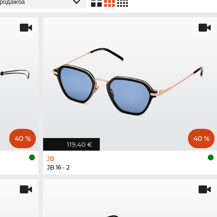
40 %
40 %
119,40 €
JB
JB 16 - 2