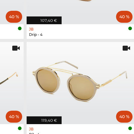
40 %
40 %
107,40 €
JB
Drip - 4
40 %
40 %
119,40 €
JB