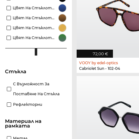
Цвят На Стъклото Сини
Цвят На Стъклото Кафяви
Цвят На Стъклото Златисти
Цвят На Стъклото Зелени
72,00 €
VOOY by edel-optics
Cabriolet Sun - 102-04
стъкла
С Възможност За
Поставяне На Стъкла
Рефлекторни
материал на
рамката
Метал