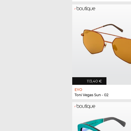
113,40 €
EYO
Toni Vegas Sun - 02