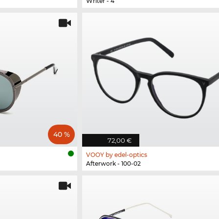
Writer - 4
40 %
72,00 €
VOOY by edel-optics
Afterwork - 100-02