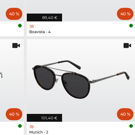
40 %
40 %
89,40 €
JB
Boavista - 4
40 %
40 %
101,40 €
JB
Munich - 2