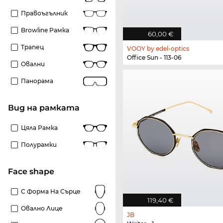
Правоъгълник
Browline Рамка
60,00 €
Трапец
VOOY by edel-optics
Office Sun - 113-06
Овални
Панорама
Вид на рамката
Цяла Рамка
Полурамки
Face shape
С Форма На Сърце
119,40 €
Овално Лице
JB