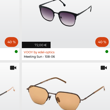
40 %
40 %
72,00 €
VOOY by edel-optics
Meeting Sun - 108-06