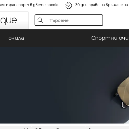
ен транспорт в двете посоки
30 дни право на връщане н
очила
Спортни очи