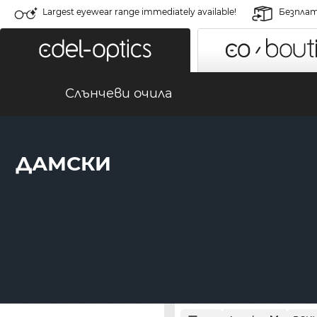
Largest eyewear range immediately available!
Безплат
Слънчеви очила
ДАМСКИ