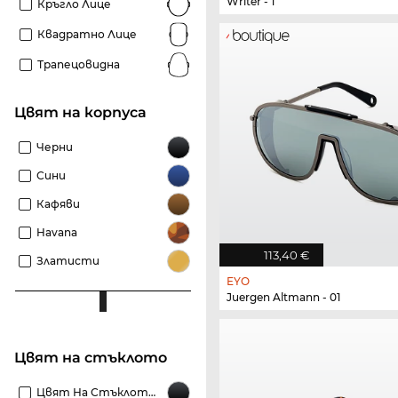
Writer - 1
Кръгло Лице
Квадратно Лице
Трапецовидна
Цвят на корпуса
Черни
Сини
Кафяви
Havana
113,40 €
Златисти
EYO
Juergen Altmann - 01
Цвят на стъклото
Цвят На Стъклото Черни