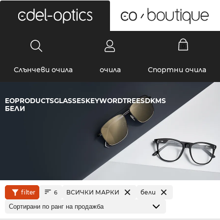
0
Слънчеви очила
очила
Спортни очила
EOPRODUCTSGLASSESKEYWORDTREESDKMS
БЕЛИ
filter
ВСИЧКИ МАРКИ
бели
6