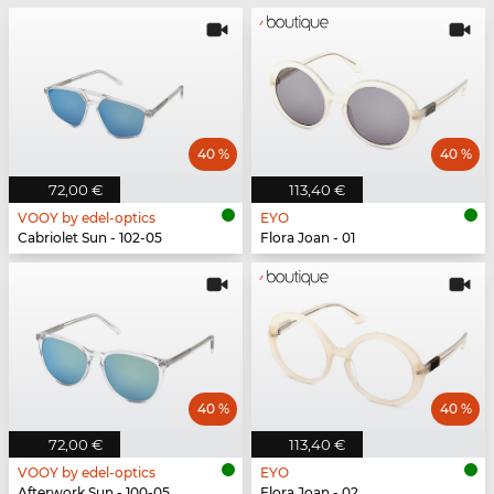
40 %
40 %
72,00 €
113,40 €
VOOY by edel-optics
EYO
Cabriolet Sun - 102-05
Flora Joan - 01
40 %
40 %
72,00 €
113,40 €
VOOY by edel-optics
EYO
Afterwork Sun - 100-05
Flora Joan - 02