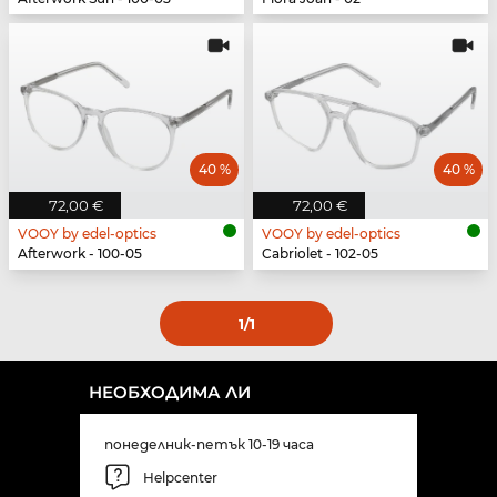
40 %
40 %
72,00 €
72,00 €
VOOY by edel-optics
VOOY by edel-optics
Afterwork - 100-05
Cabriolet - 102-05
1
/1
НЕОБХОДИМА ЛИ
понеделник-петък 10-19 часа
Helpcenter