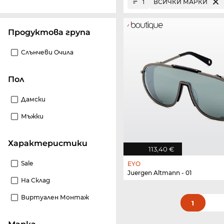
ВСИЧКИ МАРКИ
1
Продуктова група
Слънчеви Очила
Пол
Дамски
Мъжки
Характеристики
113,40 €
Sale
EYO
Juergen Altmann - 01
На Склад
Виртуален Монтаж
1