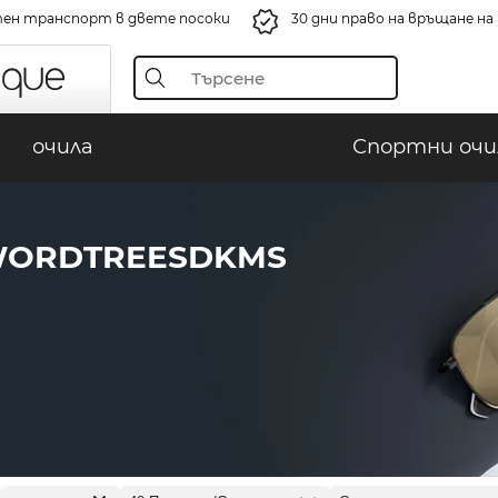
ен транспорт в двете посоки
30 дни право на връщане н
очила
Спортни очи
WORDTREESDKMS