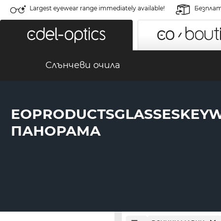
Largest eyewear range immediately available!
Безплат
Слънчеви очила
EOPRODUCTSGLASSESKEY
ПАНОРАМА