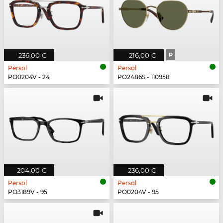
236,00 €
216,00 €
P
Persol
Persol
PO0204V - 24
PO2486S - 110958
204,00 €
236,00 €
Persol
Persol
PO3189V - 95
PO0204V - 95