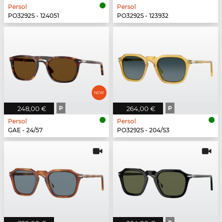
Persol
Persol
PO3292S - 124051
PO3292S - 123932
248,00 €
P
264,00 €
P
Persol
Persol
GAE - 24/57
PO3292S - 204/S3