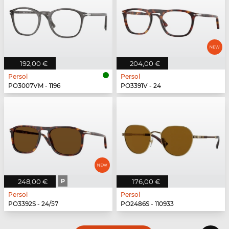
192,00 €
204,00 €
Persol
Persol
PO3007VM - 1196
PO3391V - 24
248,00 €
P
176,00 €
Persol
Persol
PO3392S - 24/57
PO2486S - 110933