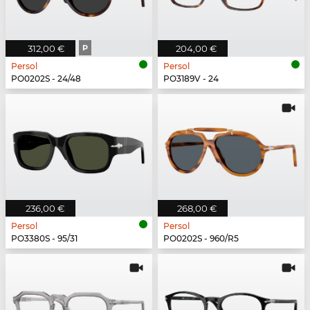
312,00 €
P
204,00 €
Persol
Persol
PO0202S - 24/48
PO3189V - 24
236,00 €
268,00 €
Persol
Persol
PO3380S - 95/31
PO0202S - 960/R5