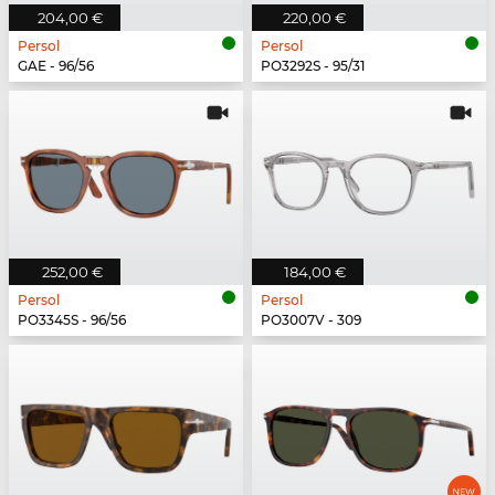
204,00 €
220,00 €
Persol
Persol
GAE - 96/56
PO3292S - 95/31
252,00 €
184,00 €
Persol
Persol
PO3345S - 96/56
PO3007V - 309