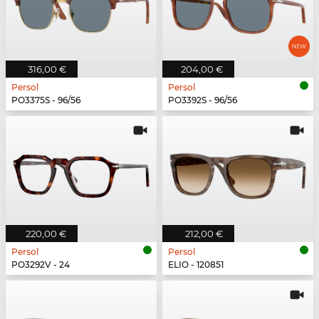
316,00 €
204,00 €
Persol
Persol
PO3375S - 96/56
PO3392S - 96/56
220,00 €
212,00 €
Persol
Persol
PO3292V - 24
ELIO - 120851