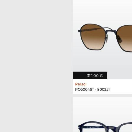
312,00 €
Persol
PO5004ST - 800251