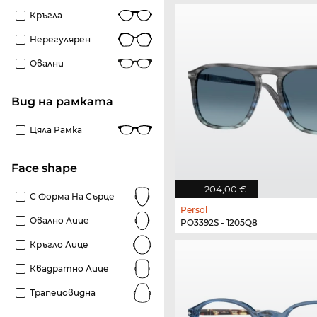
Кръгла
Нерегулярен
Овални
Вид на рамката
Цяла Рамка
Face shape
204,00 €
С Форма На Сърце
Persol
Овално Лице
PO3392S - 1205Q8
Кръгло Лице
Квадратно Лице
Трапецовидна