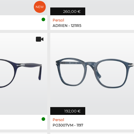
260,00 €
Persol
ADRIEN - 1211R5
192,00 €
Persol
PO3007VM - 1197