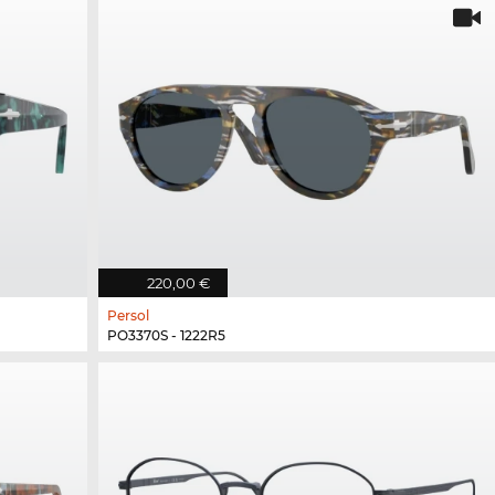
220,00 €
Persol
PO3370S - 1222R5