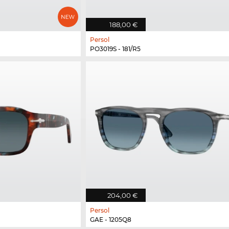
188,00 €
Persol
PO3019S - 181/R5
204,00 €
Persol
GAE - 1205Q8