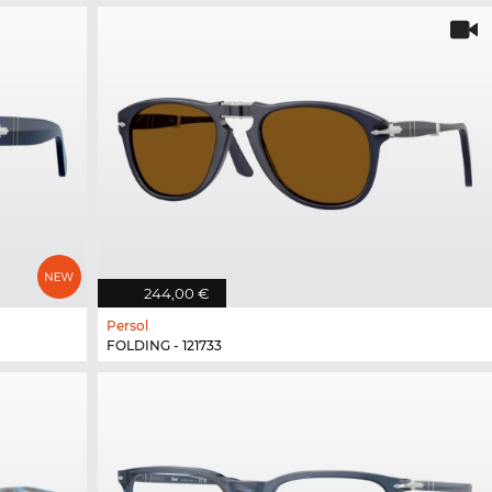
244,00 €
Persol
FOLDING - 121733