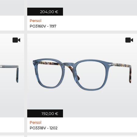
204,00 €
Persol
PO3160V - 1197
192,00 €
Persol
PO3318V - 1202