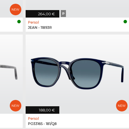
264,00 €
P
Persol
JEAN - 11893R
188,00 €
Persol
PO3316S - 181/Q8