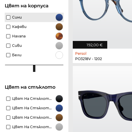
Цвят на корпуса
Сини
Кафяви
Havana
192,00 €
Сиви
Persol
Бели
PO3218V - 1202
Цвят на стъклото
Цвят На Стъклото Черни
Цвят На Стъклото Сини
Цвят На Стъклото Кафяви
Цвят На Стъклото Сиви