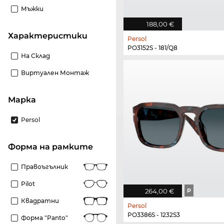
Мъжки
188,00 €
Характеристики
Persol
PO3152S - 181/Q8
На Склад
Виртуален Монтаж
Марка
Persol
Форма на рамките
Правоъгълник
Pilot
264,00 €
P
Квадратни
Persol
PO3386S - 1232S3
Форма "panto"