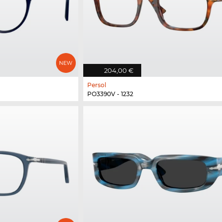
204,00 €
Persol
PO3390V - 1232