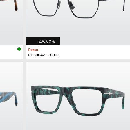
296,00 €
Persol
PO5004VT - 8002