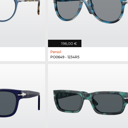
196,00 €
Persol
PO0649 - 1234R5