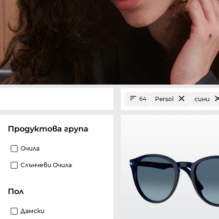
Persol
сини
64
Продуктова група
Очила
Слънчеви Очила
Пол
Дамски