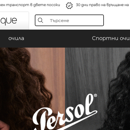
ен транспорт в двете посоки
30 дни право на връщане н
очила
Спортни очи