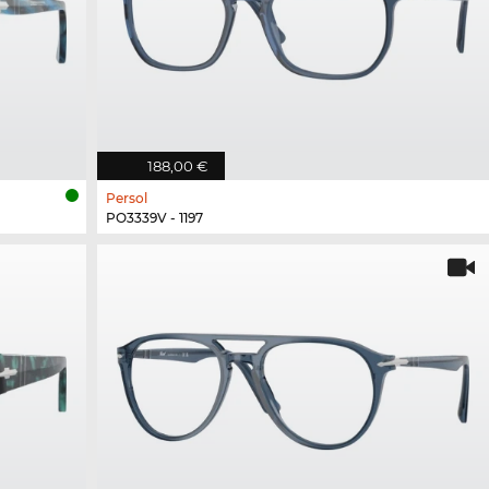
188,00 €
Persol
PO3339V - 1197