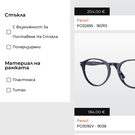
204,00 €
стъкла
Persol
PO3269S - 181/R5
С Възможност За
Поставяне На Стъкла
Поляризирани
материал на
рамката
Пластмаса
Титан
184,00 €
Persol
PO3092V - 9038