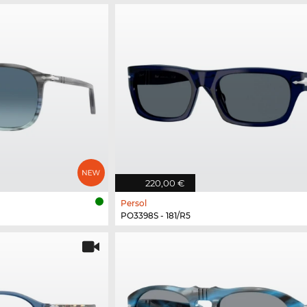
220,00 €
Persol
PO3398S - 181/R5