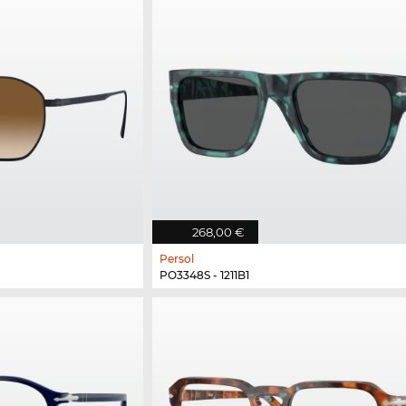
268,00 €
Persol
PO3348S - 1211B1