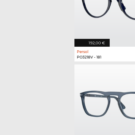
192,00 €
Persol
PO3218V - 181