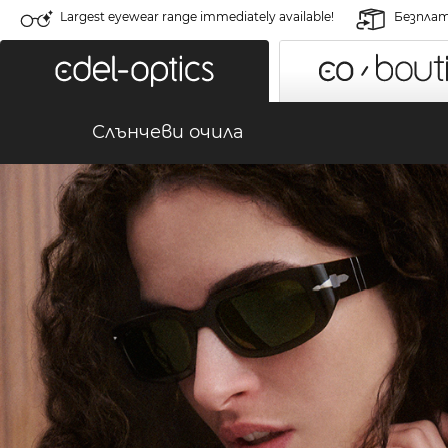
Largest eyewear range immediately available!
Безплат
Слънчеви очила