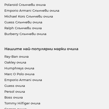
Polaroid Слънчеви очила
Emporio Armani Слънчеви очила
Michael Kors Слънчеви очила
Guess Слънчеви очила
Ralph Слънчеви очила
Burberry Слънчеви очила
Нашите най-популярни марки очила
Ray-Ban очила
Oakley очила
Humphreys очила
Marc O Polo очила
Emporio Armani очила
Guess очила
Persol очила
Boss очила
Tommy Hilfiger очила