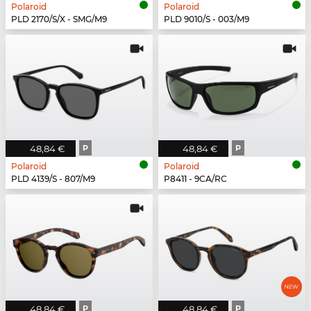
Polaroid
Polaroid
PLD 2170/S/X - SMG/M9
PLD 9010/S - 003/M9
48,84 €
P
48,84 €
P
Polaroid
Polaroid
PLD 4139/S - 807/M9
P8411 - 9CA/RC
48,84 €
P
48,84 €
P