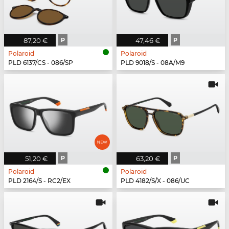
87,20 €
P
47,46 €
P
Polaroid
Polaroid
PLD 6137/CS - 086/SP
PLD 9018/S - 08A/M9
51,20 €
P
63,20 €
P
Polaroid
Polaroid
PLD 2164/S - RC2/EX
PLD 4182/S/X - 086/UC