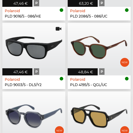
47,46 €
P
63,20 €
P
Polaroid
Polaroid
PLD 9016/S - 086/HE
PLD 2086/S - 086/UC
47,46 €
P
48,84 €
P
Polaroid
Polaroid
PLD 9003/S - DL5/Y2
PLD 4195/S - QGL/UC