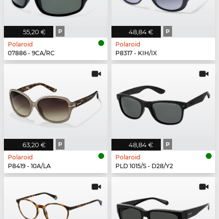
55,20 €
P
48,84 €
P
Polaroid
Polaroid
07886 - 9CA/RC
P8317 - KIH/IX
63,20 €
P
48,84 €
P
Polaroid
Polaroid
P8419 - 10A/LA
PLD 1015/S - D28/Y2