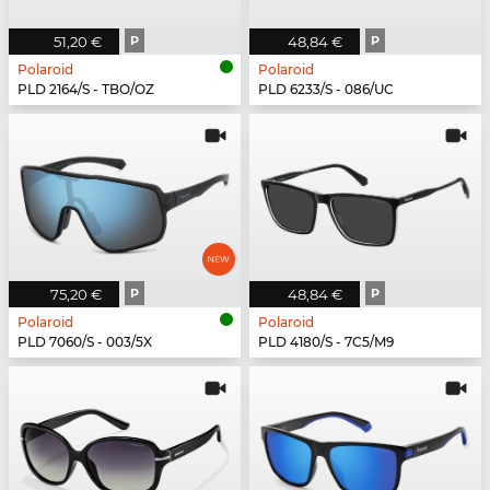
51,20 €
P
48,84 €
P
Polaroid
Polaroid
PLD 2164/S - TBO/OZ
PLD 6233/S - 086/UC
75,20 €
P
48,84 €
P
Polaroid
Polaroid
PLD 7060/S - 003/5X
PLD 4180/S - 7C5/M9