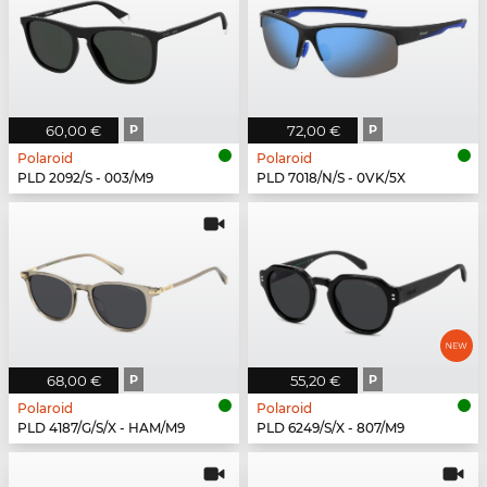
60,00 €
P
72,00 €
P
Polaroid
Polaroid
PLD 2092/S - 003/M9
PLD 7018/N/S - 0VK/5X
68,00 €
P
55,20 €
P
Polaroid
Polaroid
PLD 4187/G/S/X - HAM/M9
PLD 6249/S/X - 807/M9