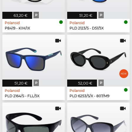
63,20 €
P
51,20 €
P
Polaroid
Polaroid
P8419 - KIH/IX
PLD 2123/S - D51/5X
51,20 €
P
52,00 €
P
Polaroid
Polaroid
PLD 2164/S - FLL/5X
PLD 6253/S/X - 807/M9