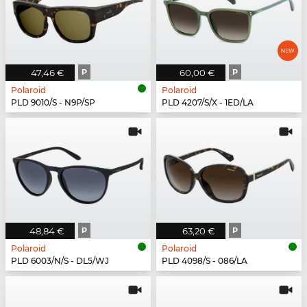
47,46 €
P
60,00 €
P
Polaroid
Polaroid
PLD 9010/S - N9P/SP
PLD 4207/S/X - 1ED/LA
48,84 €
P
63,20 €
P
Polaroid
Polaroid
PLD 6003/N/S - DL5/WJ
PLD 4098/S - 086/LA