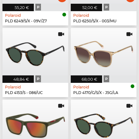
55,20 €
P
52,00 €
P
Polaroid
Polaroid
PLD 6249/S/X - 09V/Z7
PLD 6250/S/X - 003/MU
48,84 €
P
68,00 €
P
Polaroid
Polaroid
PLD 4153/S - 086/UC
PLD 4170/G/S/X - J5G/LA