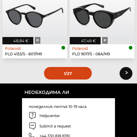
48,84 €
P
47,46 €
P
Polaroid
Polaroid
PLD 4153/S - 807/M9
PLD 9017/S - 08A/M9
›
1
/27
НЕОБХОДИМА ЛИ
понеделник-петък 10-19 часа
Helpcenter
Submit a request
+44 330 818 6761