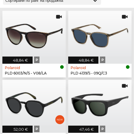
48,84 €
P
48,84 €
P
Polaroid
Polaroid
PLD 6003/N/S - V08/LA
PLD 4139/S - 09Q/C3
52,00 €
P
47,46 €
P