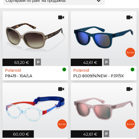
63,20 €
P
42,61 €
P
Polaroid
Polaroid
P8419 - 10A/LA
PLD 8009/N/NEW - PJP/5X
60,00 €
42,61 €
P