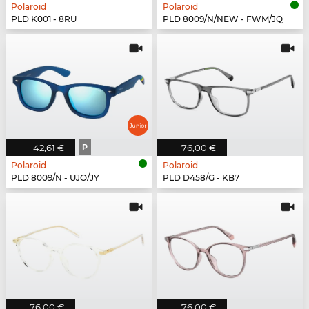
Polaroid
Polaroid
PLD K001 - 8RU
PLD 8009/N/NEW - FWM/JQ
42,61 €
P
76,00 €
Polaroid
Polaroid
PLD 8009/N - UJO/JY
PLD D458/G - KB7
76,00 €
76,00 €