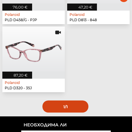
76,00 €
47,20 €
Polaroid
Polaroid
PLD D458/G - PJP
PLD D813 - 848
87,20 €
Polaroid
PLD D320 - 35J
1
/1
НЕОБХОДИМА ЛИ