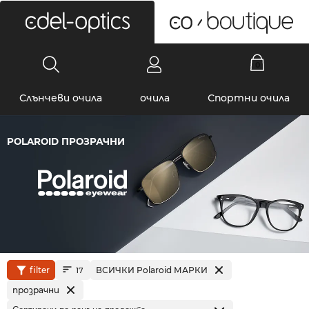
0
Слънчеви очила
очила
Спортни очила
POLAROID ПРОЗРАЧНИ
filter
ВСИЧКИ Polaroid МАРКИ
17
прозрачни