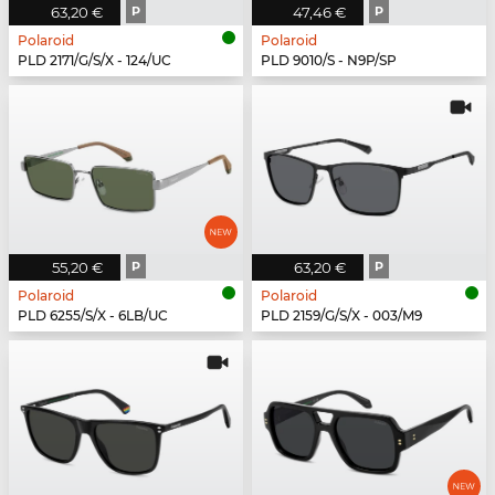
63,20 €
P
47,46 €
P
Polaroid
Polaroid
PLD 2171/G/S/X - 124/UC
PLD 9010/S - N9P/SP
55,20 €
P
63,20 €
P
Polaroid
Polaroid
PLD 6255/S/X - 6LB/UC
PLD 2159/G/S/X - 003/M9