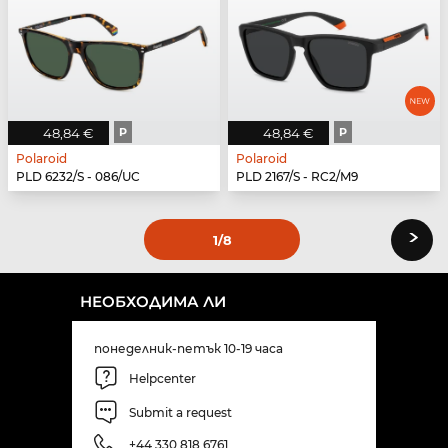
48,84 €
P
48,84 €
P
Polaroid
Polaroid
PLD 6232/S - 086/UC
PLD 2167/S - RC2/M9
›
1
/8
НЕОБХОДИМА ЛИ
понеделник-петък 10-19 часа
Helpcenter
Submit a request
+44 330 818 6761