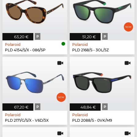
63,20 €
P
51,20 €
P
Polaroid
Polaroid
PLD 4154/S/X - 086/SP
PLD 2168/S - 3OL/5Z
67,20 €
P
48,84 €
P
Polaroid
Polaroid
PLD 2171/G/S/X - V6D/5X
PLD 2088/S - 0VK/M9