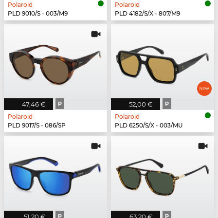
Polaroid
Polaroid
PLD 9010/S - 003/M9
PLD 4182/S/X - 807/M9
47,46 €
P
52,00 €
P
Polaroid
Polaroid
PLD 9017/S - 086/SP
PLD 6250/S/X - 003/MU
51,20 €
P
63,20 €
P