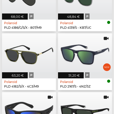
68,00 €
P
48,84 €
P
Polaroid
Polaroid
PLD 4186/G/S/X - 807/M9
PLD 4139/S - KB7/UC
63,20 €
P
51,20 €
P
Polaroid
Polaroid
PLD 4182/S/X - 4C3/M9
PLD 2167/S - 4NZ/5Z