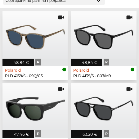
48,84 €
P
48,84 €
P
Polaroid
Polaroid
PLD 4139/S - 09Q/C3
PLD 4139/S - 807/M9
47,46 €
P
63,20 €
P