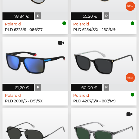
48,84 €
P
55,20 €
P
Polaroid
Polaroid
PLD 6225/S - 086/Z7
PLD 6254/S/X - J5G/M9
51,20 €
P
60,00 €
P
Polaroid
Polaroid
PLD 2098/S - D51/5X
PLD 4207/S/X - 807/M9