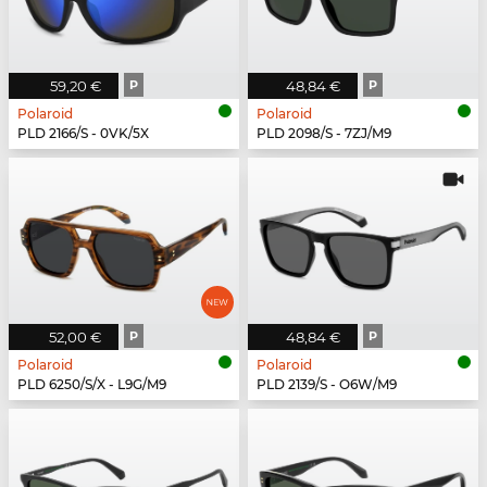
59,20 €
P
48,84 €
P
Polaroid
Polaroid
PLD 2166/S - 0VK/5X
PLD 2098/S - 7ZJ/M9
52,00 €
P
48,84 €
P
Polaroid
Polaroid
PLD 6250/S/X - L9G/M9
PLD 2139/S - O6W/M9