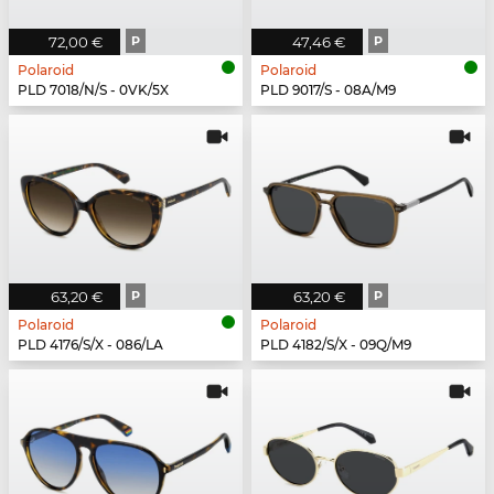
72,00 €
P
47,46 €
P
Polaroid
Polaroid
PLD 7018/N/S - 0VK/5X
PLD 9017/S - 08A/M9
63,20 €
P
63,20 €
P
Polaroid
Polaroid
PLD 4176/S/X - 086/LA
PLD 4182/S/X - 09Q/M9