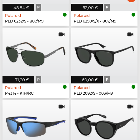
48,84 €
P
52,00 €
P
Polaroid
Polaroid
PLD 6232/S - 807/M9
PLD 6250/S/X - 807/M9
71,20 €
P
60,00 €
P
Polaroid
Polaroid
P4314 - KIH/RC
PLD 2092/S - 003/M9