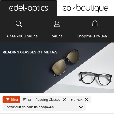
0
Слънчеви очила
очила
Спортни очила
READING GLASSES ОТ МЕТАЛ
filter
Reading Glasses
метал
61