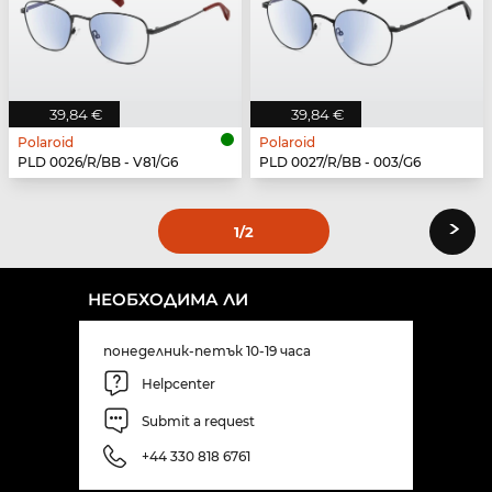
39,84 €
39,84 €
Polaroid
Polaroid
PLD 0026/R/BB - V81/G6
PLD 0027/R/BB - 003/G6
›
1
/2
НЕОБХОДИМА ЛИ
понеделник-петък 10-19 часа
Helpcenter
Submit a request
+44 330 818 6761