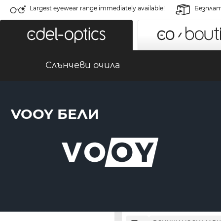
Largest eyewear range immediately available!
Безплат
Слънчеви очила
VOOY БЕЛИ