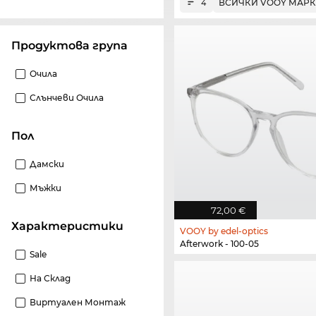
ВСИЧКИ VOOY МАР
4
Продуктова група
Очила
Слънчеви Очила
Пол
Дамски
Мъжки
72,00 €
Характеристики
VOOY by edel-optics
Afterwork - 100-05
Sale
На Склад
Виртуален Монтаж