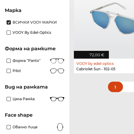
Марка
ВСИЧКИ VOOY МАРКИ
VOOY By Edel-Optics
Форма на рамките
72,00 €
Форма "panto"
VOOY by edel-optics
Cabriolet Sun - 102-05
Pilot
Вид на рамката
1
Цяла Рамка
Face shape
Овално Лице