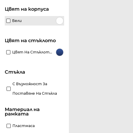
Цвят на корпуса
Бели
Цвят на стъклото
Цвят На Стъклото Сини
стъкла
С Възможност За
Поставяне На Стъкла
материал на
рамката
Пластмаса