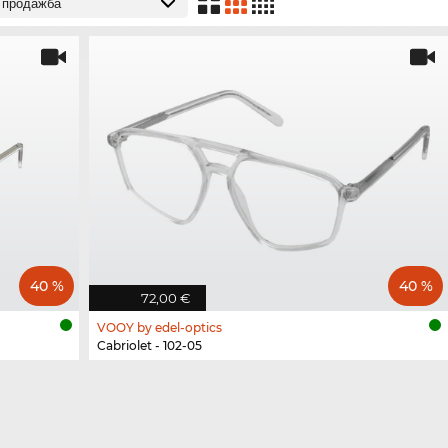
40 %
40 %
72,00 €
VOOY by edel-optics
Cabriolet - 102-05