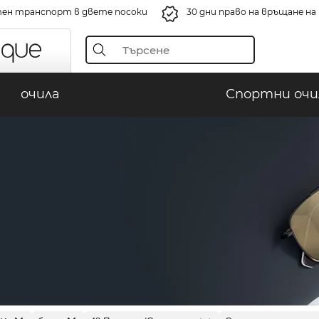
ен транспорт в двете посоки
30 дни право на връщане н
очила
Спортни очи