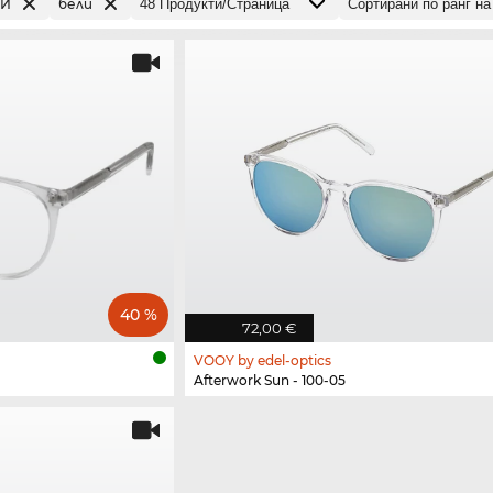
КИ
бели
40 %
72,00 €
VOOY by edel-optics
Afterwork Sun - 100-05